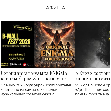
АФИША
Легендарная музыка ENIGMA
В Киеве состои
впервые прозвучит вживую в
концерт памят
Украине: где состоится концерт
Клименко: более
Осенью 2026 года украинских зрителей
25 июля в новом op
исполнят песн
ждет одно из самых ожидаемых
«Де, Що, Інше» сос
музыкальных событий сезона.
памяти фронтмена
Михаила Клименко. 
особенный музыкал
посвященный артист