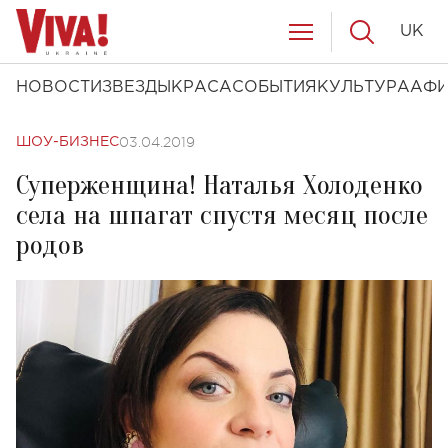
UK
НОВОСТИ
ЗВЕЗДЫ
КРАСА
СОБЫТИЯ
КУЛЬТУРА
АФ
03.04.2019
ШОУ-БИЗНЕС
Суперженщина! Наталья Холоденко
села на шпагат спустя месяц после
родов