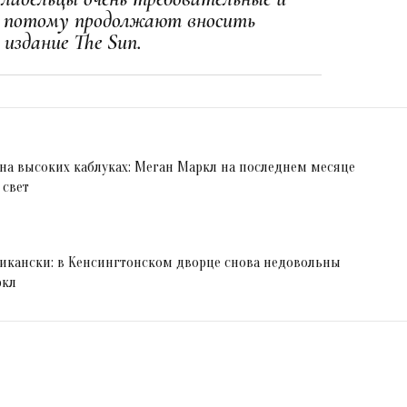
И потому продолжают вносить
 издание The Sun.
 на высоких каблуках: Меган Маркл на последнем месяце
 свет
рикански: в Кенсингтонском дворце снова недовольны
ркл