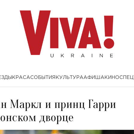
ЕЗДЫ
КРАСА
СОБЫТИЯ
КУЛЬТУРА
АФИША
КИНО
СПЕЦ
ан Маркл и принц Гарри
тонском дворце