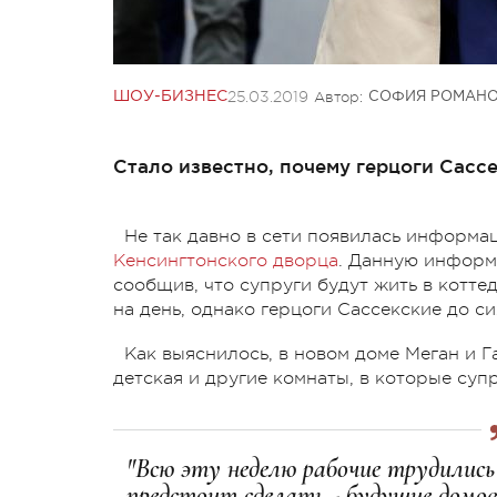
25.03.2019
Автор:
ШОУ-БИЗНЕС
СОФИЯ РОМАН
Стало известно, почему герцоги Сасс
Не так давно в сети появилась информа
Кенсингтонского дворца
. Данную информ
сообщив, что супруги будут жить в котте
на день, однако герцоги Сассекские до с
Как выяснилось, в новом доме Меган и Г
детская и другие комнаты, в которые су
"Всю эту неделю рабочие трудились 
предстоит сделать - будущие домо