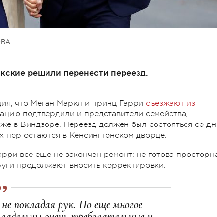
ОВА
екские решили перенести переезд.
ция, что Меган Маркл и принц Гарри
съезжают из
ацию подтвердили и представители семейства,
дже в Виндзоре. Переезд должен был состояться со дн
их пор остаются в Кенсингтонском дворце.
арри все еще не закончен ремонт: не готова просторн
пруги продолжают вносить корректировки.
не покладая рук. Но еще многое
владельцы очень требовательные и