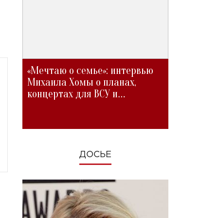
«Мечтаю о семье»: интервью
Михаила Хомы о планах,
концертах для ВСУ и
изменениях во время войны
ДОСЬЕ