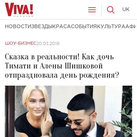
UK
НОВОСТИ
ЗВЕЗДЫ
КРАСА
СОБЫТИЯ
КУЛЬТУРА
АФ
20.03.2019
ШОУ-БИЗНЕС
Сказка в реальности! Как дочь
Тимати и Алены Шишковой
отпраздновала день рождения?