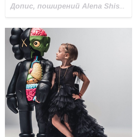
Допис, поширений Alena Shishkova (@missalena.92)