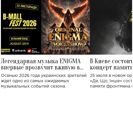
Легендарная музыка ENIGMA
В Киеве состои
впервые прозвучит вживую в
концерт памят
Украине: где состоится концерт
Клименко: более
Осенью 2026 года украинских зрителей
25 июля в новом op
исполнят песн
ждет одно из самых ожидаемых
«Де, Що, Інше» сос
музыкальных событий сезона.
памяти фронтмена
Михаила Клименко. 
особенный музыкал
посвященный артист
стало символом ис
настоящей любви.