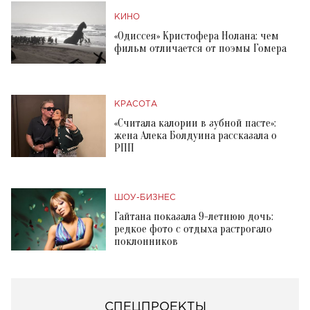
КИНО
«Одиссея» Кристофера Нолана: чем
фильм отличается от поэмы Гомера
КРАСОТА
«Считала калории в зубной пасте»:
жена Алека Болдуина рассказала о
РПП
ШОУ-БИЗНЕС
Гайтана показала 9-летнюю дочь:
редкое фото с отдыха растрогало
поклонников
СПЕЦПРОЕКТЫ