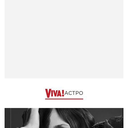
АСТРО