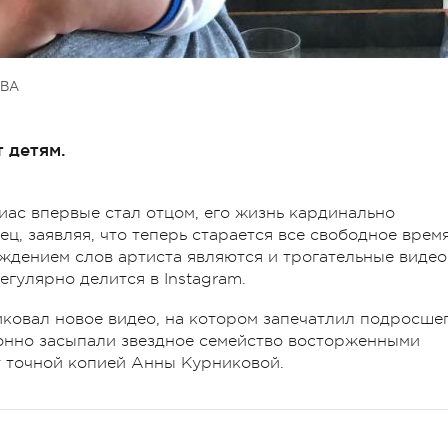
ВА
 детям.
иас впервые стал отцом, его жизнь кардинально
ец, заявляя, что теперь старается все свободное врем
ждением слов артиста являются и трогательные видео
гулярно делится в Instagram.
ковал новое видео, на котором запечатлил подросше
онно засыпали звездное семейство восторженными
т точной копией Анны Курниковой.