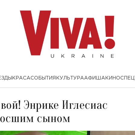
ЕЗДЫ
КРАСА
СОБЫТИЯ
КУЛЬТУРА
АФИША
КИНО
СПЕЦ
вой! Энрике Иглесиас
дросшим сыном