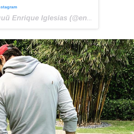
nstagram
Допис, поширений Enrique Iglesias (@enriqueiglesias)