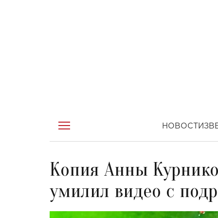
НОВОСТИ
ЗВ
Копия Анны Курнико
умилил видео с по