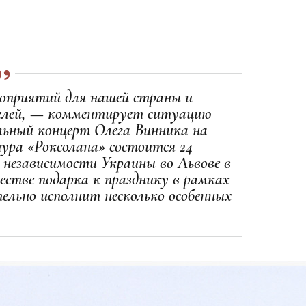
роприятий для нашей страны и
телей, — комментирует ситуацию
ольный концерт Олега Винника на
ура «Роксолана» состоится 24
 независимости Украины во Львове в
естве подарка к празднику в рамках
ельно исполнит несколько особенных