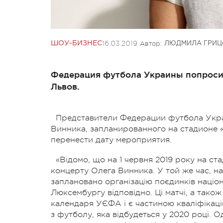
16.03.2019
Автор:
ШОУ-БИЗНЕС
ЛЮДМИЛА ГРИЦ
Федерация футбола Украины попросил
Львов.
Представители Федерации футбола Укра
Винника, запланированного на стадионе 
перенести дату мероприятия.
«Відомо, що на 1 червня 2019 року на ст
концерту Олега Винника. У той же час, на 
заплановано організацію поєдинків націона
Люксембургу відповідно. Ці матчі, а також
календаря УЄФА і є частиною кваліфікаці
з футболу, яка відбудеться у 2020 році. О