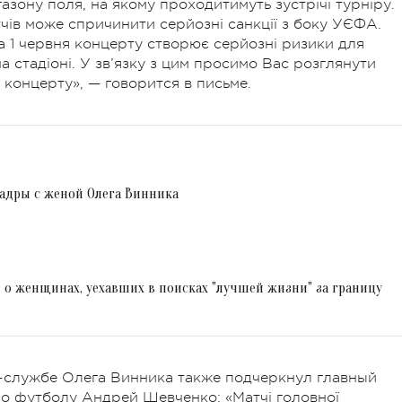
газону поля, на якому проходитимуть зустрічі турніру.
ів може спричинити серйозні санкції з боку УЄФА.
а 1 червня концерту створює серйозні ризики для
а стадіоні. У зв’язку з цим просимо Вас розглянути
концерту», — говорится в письме.
кадры с женой Олега Винника
 о женщинах, уехавших в поисках "лучшей жизни" за границу
-службе Олега Винника также подчеркнул главный
о футболу Андрей Шевченко: «Матчі головної