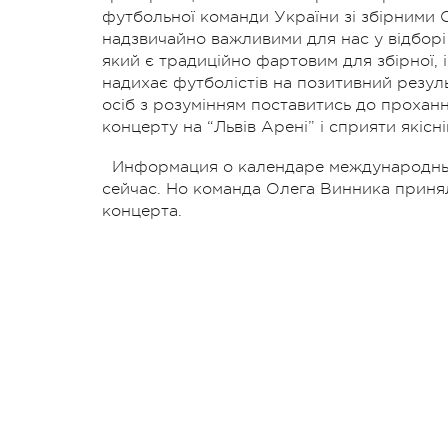
футбольної команди України зі збірними Се
надзвичайно важливими для нас у відборі 
який є традиційно фартовим для збірної, 
надихає футболістів на позитивний результ
осіб з розумінням поставитись до прохан
концерту на “Львів Арені” і сприяти якісній
Информация о календаре международных
сейчас. Но команда Олега Винника приня
концерта.