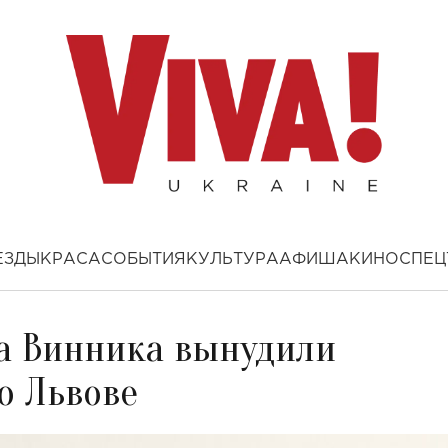
ЕЗДЫ
КРАСА
СОБЫТИЯ
КУЛЬТУРА
АФИША
КИНО
СПЕЦ
га Винника вынудили
о Львове