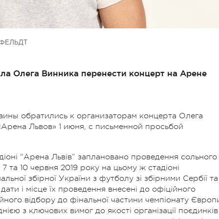
ФЕЛЬДТ
а Олега Винника перенести концерт на Арене
ины обратились к организаторам концерта Олега
«Арена Львов» 1 июня, с письменной просьбой
адіоні “Арена Львів” заплановано проведення сольного
7 та 10 червня 2019 року на цьому ж стадіоні
льної збірної України з футболу зі збірними Сербії та
 дати і місце їх проведення внесені до офіційного
йного відбору до фінальної частини чемпіонату Європ
днією з ключових вимог до якості організації поєдинків