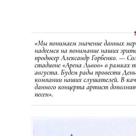
«Мы понимаем значение данных ме
надеемся на понимание наших зри
продюсер Александр Горбенко. — С
стадионе «Арена Львов» в рамках т
августа. Будем рады провести День
компании наших слушателей. В кач
данного концерта артист дополнит
песен».