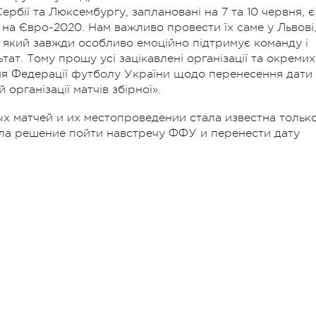
рбії та Люксембургу, заплановані на 7 та 10 червня, є
на Євро-2020. Нам важливо провести їх саме у Львові
і який завжди особливо емоційно підтримує команду і
ат. Тому прошу усі зацікавлені організації та окремих
ня Федерації футболу України щодо перенесення дати
 організації матчів збірної».
 матчей и их местопроведении стала известна тольк
ла решение пойти навстречу ФФУ и перенести дату