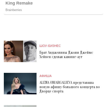
ШОУ-БИЗНЕС
Брат Анджелины Джоли Джеймс
Хейвен сделал каминг-аут
АФИША
ALENA OMARGALIEVA представила
новую афишу большого концерта во
Дворце спорта