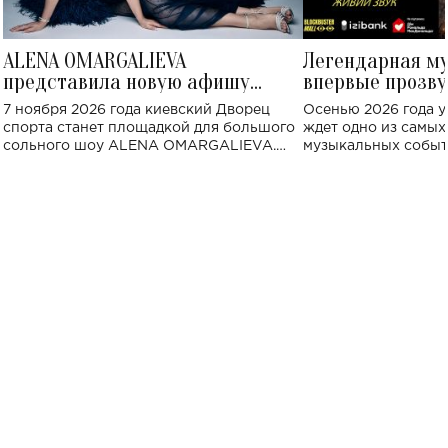
ALENA OMARGALIEVA
Легендарная м
представила новую афишу
впервые прозву
большого концерта во Дворце
Украине: где со
7 ноября 2026 года киевский Дворец
Осенью 2026 года у
спорта
спорта станет площадкой для большого
ждет одно из самы
сольного шоу ALENA OMARGALIEVA.
музыкальных событ
Концерт получил символичное название
«Не пьяная — влюбленная».