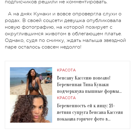
подписчиков решили не комментировать.
А на днях Кунаки и вовсе опровергла слухи о
родах. В своей соцсети девушка опубликовала
новую фотографию, на которой позирует с
округлившимся животом в облегающем платье.
Однако, судя по снимку, ждать малыша звездной
паре осталось совсем недолго!
КРАСОТА
Венсану Касселю повезло!
Беременная Тина Кунаки
подчеркнула пышные формы
откровенным бикини
КРАСОТА
Беременность ей к лицу: 21-
летняя супруга Венсана Касселя
показала горячее фото в
купальнике