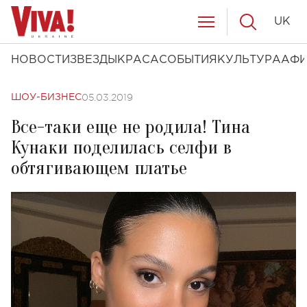
UK
НОВОСТИ
ЗВЕЗДЫ
КРАСА
СОБЫТИЯ
КУЛЬТУРА
АФ
05.03.2019
ШОУ-БИЗНЕС
Все-таки еще не родила! Тина
Кунаки поделилась селфи в
обтягивающем платье