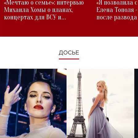
«Мечтаю о семье»: интервью
«Я позволила 
Михаила Хомы о планах,
Елена Тополя 
концертах для ВСУ и
после развода
изменениях во время войны
ДОСЬЕ