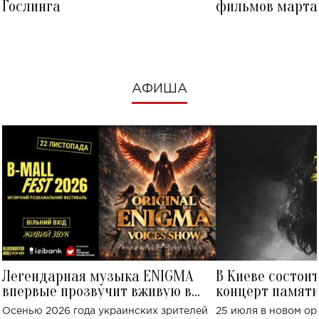
Гослинга
фильмов марта 
посмотреть в к
АФИША
Легендарная музыка ENIGMA
В Киеве состои
впервые прозвучит вживую в
концерт памят
Украине: где состоится концерт
Клименко: более
Осенью 2026 года украинских зрителей
25 июля в новом op