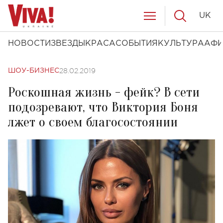
UK
НОВОСТИ
ЗВЕЗДЫ
КРАСА
СОБЫТИЯ
КУЛЬТУРА
АФ
28.02.2019
ШОУ-БИЗНЕС
Роскошная жизнь - фейк? В сети
подозревают, что Виктория Боня
лжет о своем благосостоянии