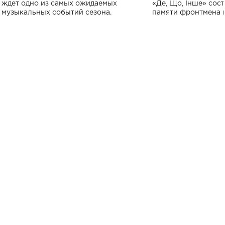
исполнят песн
ждет одно из самых ожидаемых
«Де, Що, Інше» сос
музыкальных событий сезона.
памяти фронтмена
Михаила Клименко. 
особенный музыкал
посвященный артист
стало символом ис
настоящей любви.