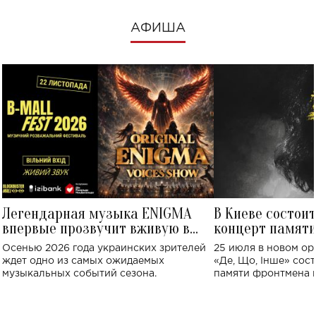
АФИША
Легендарная музыка ENIGMA
В Киеве состои
впервые прозвучит вживую в
концерт памят
Украине: где состоится концерт
Клименко: более
Осенью 2026 года украинских зрителей
25 июля в новом op
исполнят песн
ждет одно из самых ожидаемых
«Де, Що, Інше» сос
музыкальных событий сезона.
памяти фронтмена
Михаила Клименко. 
особенный музыкал
посвященный артист