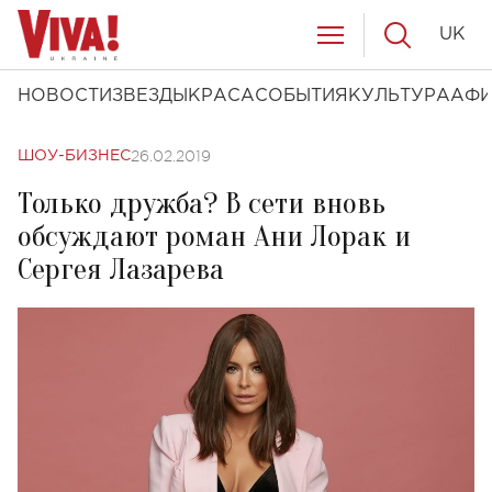
UK
НОВОСТИ
ЗВЕЗДЫ
КРАСА
СОБЫТИЯ
КУЛЬТУРА
АФ
26.02.2019
ШОУ-БИЗНЕС
Только дружба? В сети вновь
обсуждают роман Ани Лорак и
Сергея Лазарева