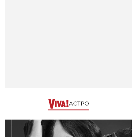
АСТРО