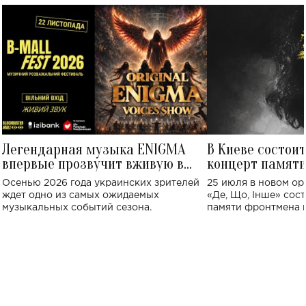
Легендарная музыка ENIGMA
В Киеве состои
впервые прозвучит вживую в
концерт памят
Украине: где состоится концерт
Клименко: более
Осенью 2026 года украинских зрителей
25 июля в новом op
исполнят песн
ждет одно из самых ожидаемых
«Де, Що, Інше» сос
музыкальных событий сезона.
памяти фронтмена
Михаила Клименко. 
особенный музыкал
посвященный артист
стало символом ис
настоящей любви.