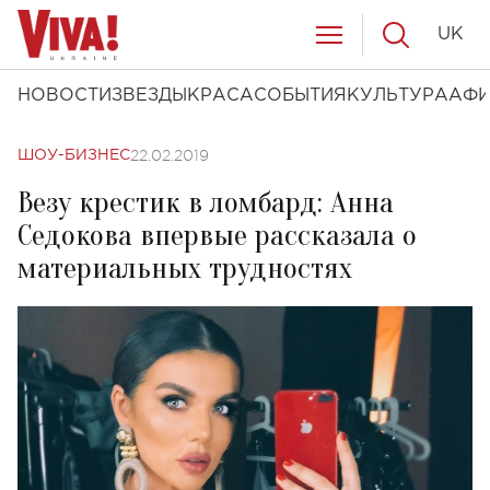
UK
НОВОСТИ
ЗВЕЗДЫ
КРАСА
СОБЫТИЯ
КУЛЬТУРА
АФ
22.02.2019
ШОУ-БИЗНЕС
Везу крестик в ломбард: Анна
Седокова впервые рассказала о
материальных трудностях