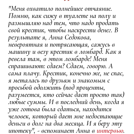
"Меня охватило полнейшее отчаяние.
Помню, как сижу в туалете на полу и
размышляю над тем, что надо продать
свой крестик, чтобы наскрести денег. В
результате я, Анна Седокова,
невероятная и потрясающая, сажусь в
машину и везу крестик в ломбард. Как я
ревела там, в этом ломбарде! Меня
спрашивают: сдаем? Сдаем, говорю. А
сама плачу. Крестик, конечно же, не спас,
я металась по друзьям и знакомым с
просьбой одолжить (под проценты,
разумеется, кто сейчас даст просто так)
любые суммы. И в последний день, когда я
уже готова была сдаться, находится
человек, который дает мне недостающие
деньги в долг на два месяца. И я беру эту
ипотеку", - вспоминает Анна в
интервью
.