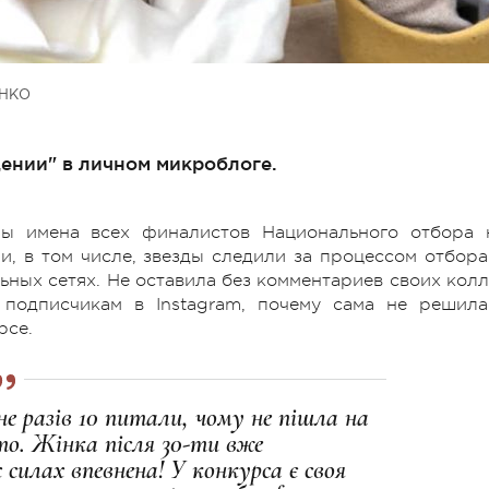
ЕНКО
ении" в личном микроблоге.
ы имена всех финалистов Национального отбора 
и, в том числе, звезды следили за процессом отбора
ьных сетях. Не оставила без комментариев своих колл
 подписчикам в Instagram, почему сама не решила
рсе.
е разів 10 питали, чому не пішла на
сто. Жінка після 30-ти вже
їх силах впевнена! У конкурса є своя