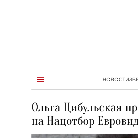
НОВОСТИ
ЗВ
Ольга Цибульская пр
на Нацотбор Еврови