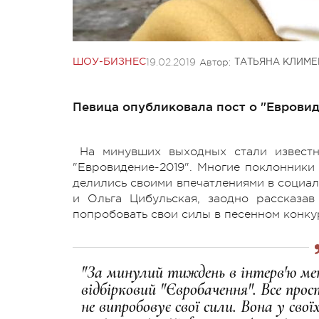
19.02.2019
Автор:
ШОУ-БИЗНЕС
ТАТЬЯНА КЛИМ
Певица опубликовала пост о "Евровид
На минувших выходных стали известн
"Евровидение-2019". Многие поклонники 
делились своими впечатлениями в социал
и Ольга Цибульская, заодно рассказав
попробовать свои силы в песенном конку
"За минулий тиждень в інтерв'ю мен
відбірковий "Євробачення". Все про
не ви­пробовує свої сили. Вона у сво­