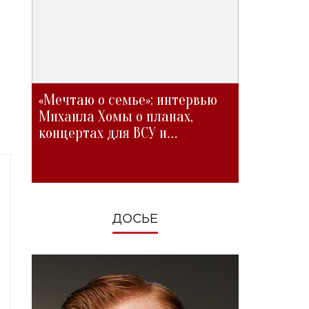
«Мечтаю о семье»: интервью
Михаила Хомы о планах,
концертах для ВСУ и
изменениях во время войны
ДОСЬЕ