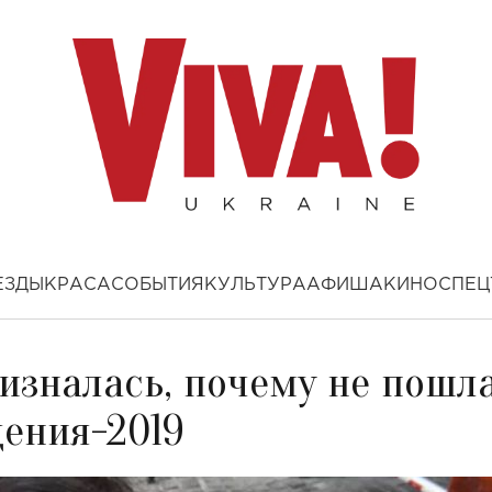
ЕЗДЫ
КРАСА
СОБЫТИЯ
КУЛЬТУРА
АФИША
КИНО
СПЕЦ
изналась, почему не пошл
дения-2019