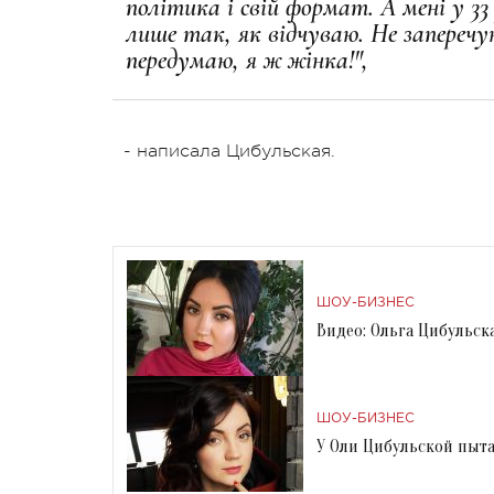
політика і свій формат. А мені у 3
лише так, як відчуваю. Не запереч
передумаю, я ж жінка!",
- написала Цибульская.
ШОУ-БИЗНЕС
Видео: Ольга Цибульск
ШОУ-БИЗНЕС
У Оли Цибульской пыта