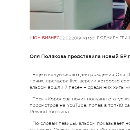
02.02.2019
Автор:
ШОУ-БИЗНЕС
ЛЮДМИЛА ГРИ
Оля Полякова представила новый ЕР 
Еще в канун своего дня рождения Оля 
ночи», премьера live-версии которого со
альбом вошли 7 песен – среди них хиты 
Трек «Королева ночи» получил статус «з
просмотров на YouTube, попав в топ-10 
Rewind Украина.
По словам певицы, альбом показывает н
ранимую. Сюжеты песен приобрели новые 