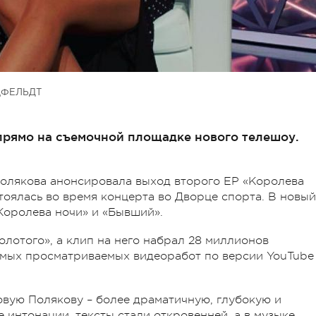
ЦФЕЛЬДТ
прямо на съемочной площадке нового телешоу.
Полякова анонсировала выход второго ЕР «Королева
стоялась во время концерта во Дворце спорта. В новый
«Королева ночи» и «Бывший».
олотого», а клип на него набрал 28 миллионов
самых просматриваемых видеоработ по версии YouTube
овую Полякову – более драматичную, глубокую и
интонации, тексты стали откровенней, а в музыке