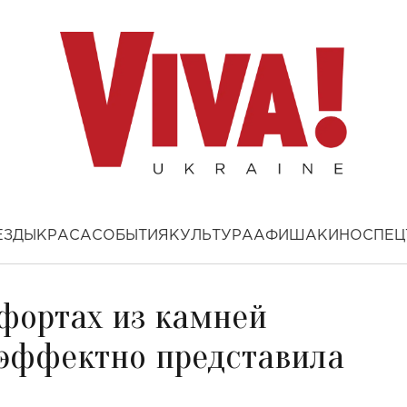
ЕЗДЫ
КРАСА
СОБЫТИЯ
КУЛЬТУРА
АФИША
КИНО
СПЕЦ
тфортах из камней
 эффектно представила