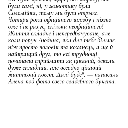
були самі, ні, у животику була
Соломійка, тому ми були втрьох.
Чотири роки офіційного шлюбу і ніхто
вже і не рахує, скільки неофіційного!
Життя складне і непередбачуване, але
коли поруч Людина, яка для тебе більше.
ніж просто чоловік та коханець, а ще й
найкращий друг, то всі труднощі
починаєш сприймати як цікавий, деколи
дуже складний, але всеодно цікавий
життєвий квест. Далі буде", — написала
Алена под фото свего свадебного букета.