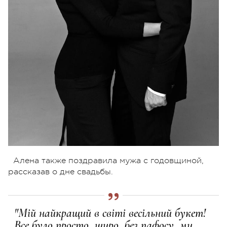
Алена также поздравила мужа с годовщиной,
рассказав о дне свадьбы.
"Мій найкращий в світі весільний букет!
Все було просто, щиро, без пафосу, ми