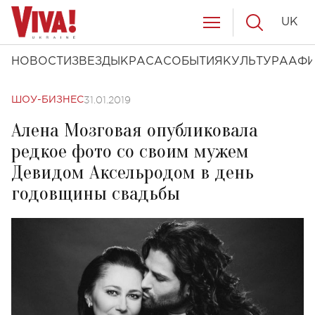
UK
НОВОСТИ
ЗВЕЗДЫ
КРАСА
СОБЫТИЯ
КУЛЬТУРА
АФ
31.01.2019
ШОУ-БИЗНЕС
Алена Мозговая опубликовала
редкое фото со своим мужем
Девидом Аксельродом в день
годовщины свадьбы