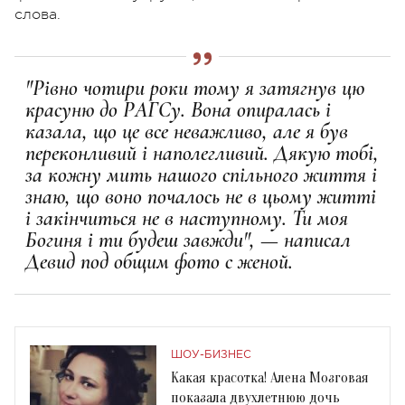
слова.
"Рівно чотири роки тому я затягнув цю
красуню до РАГСу. Вона опиралась і
казала, що це все неважливо, але я був
переконливий і наполегливий. Дякую тобі,
за кожну мить нашого спільного життя і
знаю, що воно почалось не в цьому житті
і закінчиться не в наступному. Ти моя
Богиня і ти будеш завжди", — написал
Девид под общим фото с женой.
ШОУ-БИЗНЕС
Какая красотка! Алена Мозговая
показала двухлетнюю дочь