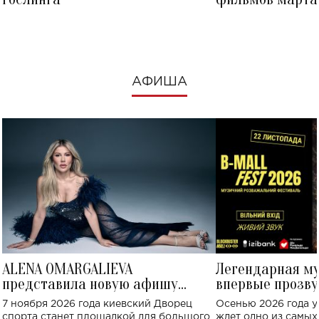
посмотреть в к
АФИША
ALENA OMARGALIEVA
Легендарная м
представила новую афишу
впервые прозву
большого концерта во Дворце
Украине: где со
7 ноября 2026 года киевский Дворец
Осенью 2026 года у
спорта
спорта станет площадкой для большого
ждет одно из самы