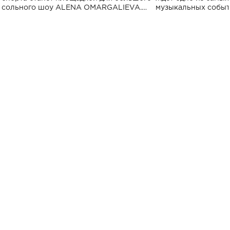
сольного шоу ALENA OMARGALIEVA.
музыкальных событ
Концерт получил символичное название
«Не пьяная — влюбленная».