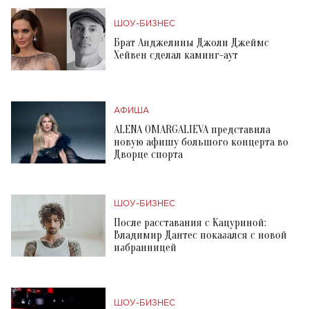
ШОУ-БИЗНЕС
Брат Анджелины Джоли Джеймс
Хейвен сделал каминг-аут
АФИША
ALENA OMARGALIEVA представила
новую афишу большого концерта во
Дворце спорта
ШОУ-БИЗНЕС
После расставания с Кацуриной:
Владимир Дантес показался с новой
избранницей
ШОУ-БИЗНЕС