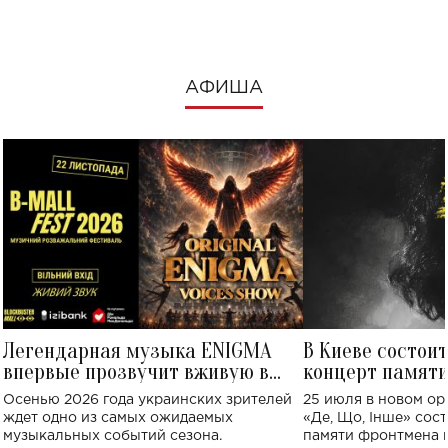
АФИША
Легендарная музыка ENIGMA
В Киеве состои
впервые прозвучит вживую в
концерт памят
Украине: где состоится концерт
Клименко: более
Осенью 2026 года украинских зрителей
25 июля в новом op
исполнят песн
ждет одно из самых ожидаемых
«Де, Що, Інше» сос
музыкальных событий сезона.
памяти фронтмена