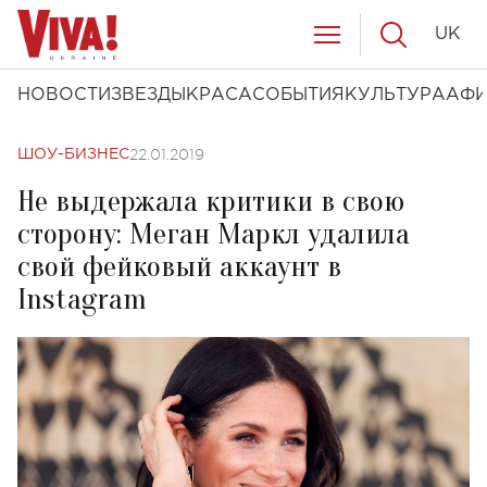
UK
НОВОСТИ
ЗВЕЗДЫ
КРАСА
СОБЫТИЯ
КУЛЬТУРА
АФ
22.01.2019
ШОУ-БИЗНЕС
Не выдержала критики в свою
сторону: Меган Маркл удалила
свой фейковый аккаунт в
Instagram