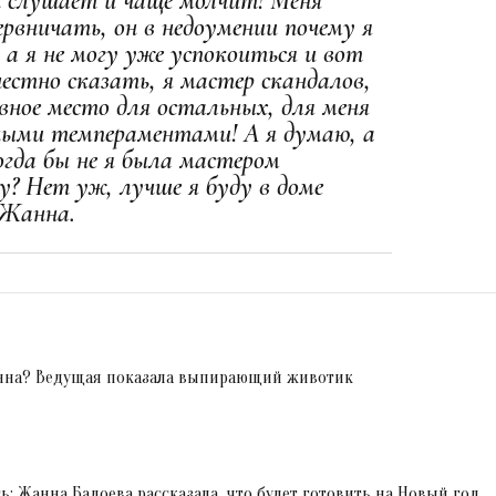
он слушает и чаще молчит! Меня
ервничать, он в недоумении почему я
 а я не могу уже успокоиться и вот
честно сказать, я мастер скандалов,
вное место для остальных, для меня
ными темпераментами! А я думаю, а
огда бы не я была мастером
у? Нет уж, лучше я буду в доме
 Жанна.
нна? Ведущая показала выпирающий животик
: Жанна Бадоева рассказала, что будет готовить на Новый год