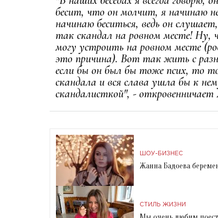
"В наших беседах я всегда говорю, 
бесит, что он молчит, я начинаю н
начинаю беситься, ведь он слушает,
так скандал на ровном месте! Ну, 
могу устроить на ровном месте (ро
это причина). Вот так жить с раз
если бы он был бы тоже псих, то т
скандала и вся слава ушла бы к нем
скандалисткой", - откровенничает
ШОУ-БИЗНЕС
Жанна Бадоева береме
СТИЛЬ ЖИЗНИ
Мы очень любим поесть