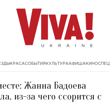
ЕЗДЫ
КРАСА
СОБЫТИЯ
КУЛЬТУРА
АФИША
КИНО
СПЕЦ
месте: Жанна Бадоева
а, из-за чего ссорится с