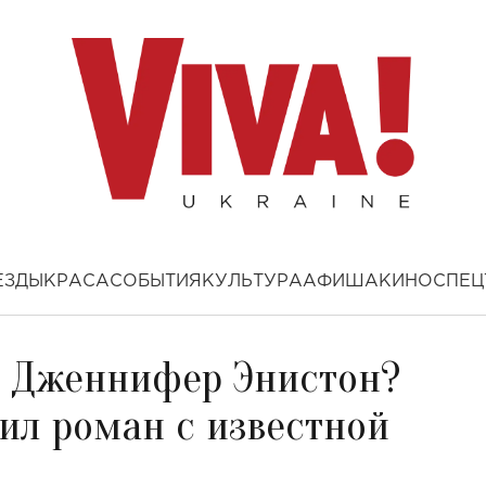
ЕЗДЫ
КРАСА
СОБЫТИЯ
КУЛЬТУРА
АФИША
КИНО
СПЕЦ
л Дженнифер Энистон?
ил роман с известной