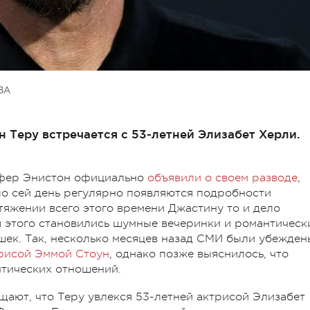
ВА
Теру встречается с 53-летней Элизабет Херли.
ифер Энистон официально
объявили о своем разводе
,
по сей день регулярно появляются подробности
отяжении всего этого времени Джастину то и дело
 этого становились шумные вечеринки и романтическ
шек. Так, несколько месяцев назад СМИ были убежден
трисой Эммой Стоун
, однако позже выяснилось, что
нтических отношений.
ают, что Теру увлекся 53-летней актрисой Элизабет