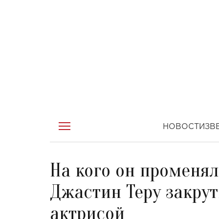
НОВОСТИ
ЗВ
На кого он променя
Джастин Теру закрут
актрисой