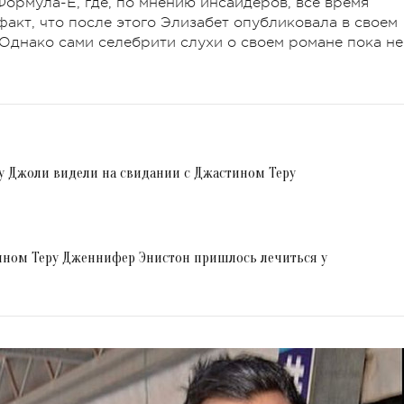
Формула-Е, где, по мнению инсайдеров, все время
факт, что после этого Элизабет опубликовала в своем
 Однако сами селебрити слухи о своем романе пока не
у Джоли видели на свидании с Джастином Теру
тином Теру Дженнифер Энистон пришлось лечиться у