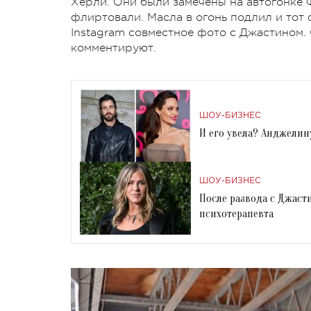
Херли. Они были замечены на автогонке 
флиртовали. Масла в огонь подлил и тот 
Instagram совместное фото с Джастином.
комментируют.
ШОУ-БИЗНЕС
И его увела? Анджелин
ШОУ-БИЗНЕС
После развода с Джас
психотерапевта