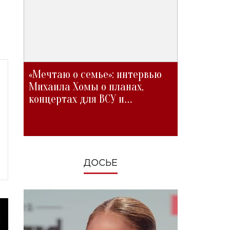
«Мечтаю о семье»: интервью
Михаила Хомы о планах,
концертах для ВСУ и
изменениях во время войны
ДОСЬЕ