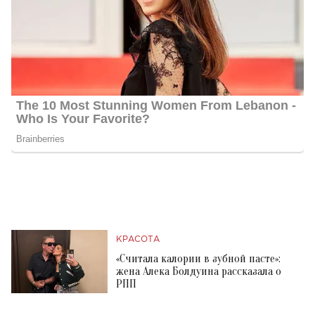
КРАСОТА
«Считала калории в зубной пасте»:
жена Алека Болдуина рассказала о
РПП