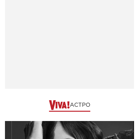
АСТРО