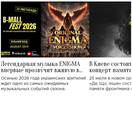
Легендарная музыка ENIGMA
В Киеве состои
впервые прозвучит вживую в
концерт памят
Украине: где состоится концерт
Клименко: более
Осенью 2026 года украинских зрителей
25 июля в новом op
исполнят песн
ждет одно из самых ожидаемых
«Де, Що, Інше» сос
музыкальных событий сезона.
памяти фронтмена
Михаила Клименко. 
особенный музыкал
посвященный артист
стало символом ис
настоящей любви.