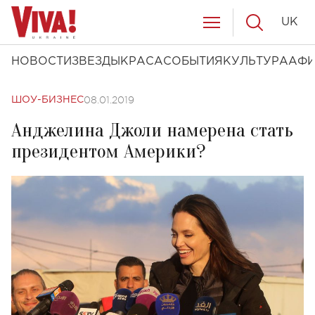
UK
НОВОСТИ
ЗВЕЗДЫ
КРАСА
СОБЫТИЯ
КУЛЬТУРА
АФ
08.01.2019
ШОУ-БИЗНЕС
Анджелина Джоли намерена стать
президентом Америки?