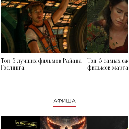
Топ-5 лучших фильмов Райана
Топ-5 самых о
Гослинга
фильмов марта 
посмотреть в к
АФИША