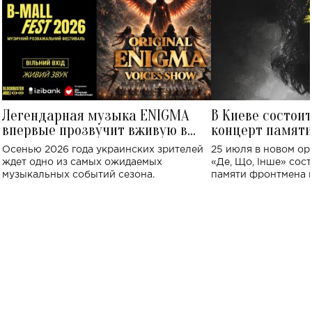
Легендарная музыка ENIGMA
В Киеве состои
впервые прозвучит вживую в
концерт памят
Украине: где состоится концерт
Клименко: более
Осенью 2026 года украинских зрителей
25 июля в новом op
исполнят песн
ждет одно из самых ожидаемых
«Де, Що, Інше» сос
музыкальных событий сезона.
памяти фронтмена
Михаила Клименко. 
особенный музыкал
посвященный артист
стало символом ис
настоящей любви.