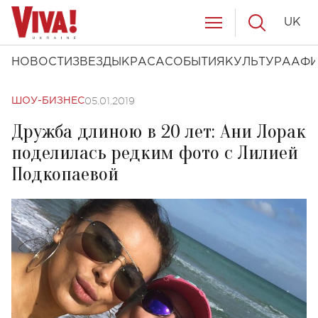
UK
НОВОСТИ
ЗВЕЗДЫ
КРАСА
СОБЫТИЯ
КУЛЬТУРА
АФ
05.01.2019
ШОУ-БИЗНЕС
Дружба длиною в 20 лет: Ани Лорак
поделилась редким фото с Лилией
Подкопаевой