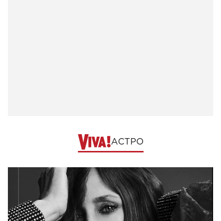
АСТРО