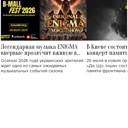
Легендарная музыка ENIGMA
В Киеве состои
впервые прозвучит вживую в
концерт памят
Украине: где состоится концерт
Клименко: более
Осенью 2026 года украинских зрителей
25 июля в новом op
исполнят песн
ждет одно из самых ожидаемых
«Де, Що, Інше» сос
музыкальных событий сезона.
памяти фронтмена
Михаила Клименко. 
особенный музыкал
посвященный артист
стало символом ис
настоящей любви.