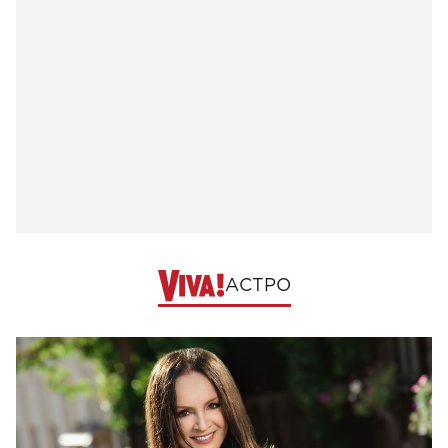
АСТРО