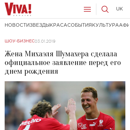
UK
НОВОСТИ
ЗВЕЗДЫ
КРАСА
СОБЫТИЯ
КУЛЬТУРА
АФ
03.01.2019
ШОУ-БИЗНЕС
Жена Михаэля Шумахера сделала
официальное заявление перед его
днем рождения