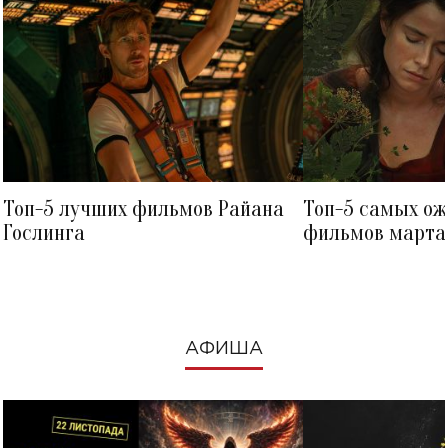
Топ-5 лучших фильмов Райана
Топ-5 самых о
Гослинга
фильмов марта 
посмотреть в к
АФИША