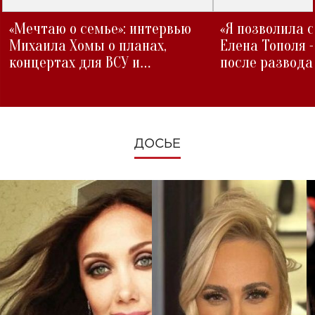
«Мечтаю о семье»: интервью
«Я позволила 
Михаила Хомы о планах,
Елена Тополя 
концертах для ВСУ и
после развода
изменениях во время войны
ДОСЬЕ