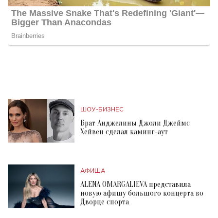
ШОУ-БИЗНЕС
Брат Анджелины Джоли Джеймс
Хейвен сделал каминг-аут
АФИША
ALENA OMARGALIEVA представила
новую афишу большого концерта во
Дворце спорта