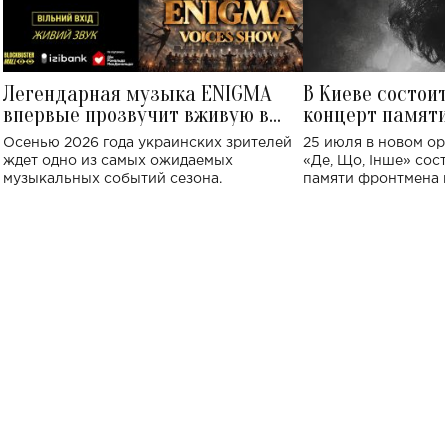
Легендарная музыка ENIGMA
В Киеве состои
впервые прозвучит вживую в
концерт памят
Украине: где состоится концерт
Клименко: более
Осенью 2026 года украинских зрителей
25 июля в новом op
исполнят песн
ждет одно из самых ожидаемых
«Де, Що, Інше» сос
музыкальных событий сезона.
памяти фронтмена
Михаила Клименко. 
особенный музыкал
посвященный артист
стало символом ис
настоящей любви.