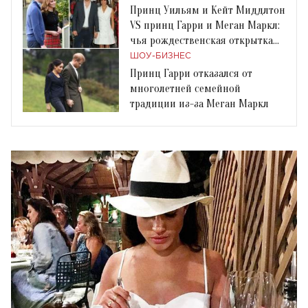
Принц Уильям и Кейт Миддлтон
VS принц Гарри и Меган Маркл:
чья рождественская открытка
лучше?
ШОУ-БИЗНЕС
Принц Гарри отказался от
многолетней семейной
традиции из-за Меган Маркл