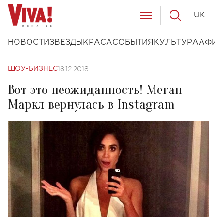
UK
НОВОСТИ
ЗВЕЗДЫ
КРАСА
СОБЫТИЯ
КУЛЬТУРА
АФ
18.12.2018
ШОУ-БИЗНЕС
Вот это неожиданность! Меган
Маркл вернулась в Instagram