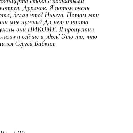
олконцерта стоял с поднятыми
смотрел. Дурачок. Я потом очень
рта, делая что? Ничего. Потом эти
 они мне нужны? Да нет и никто
е нужны они НИКОМУ. Я пропустил
глазами сейчас и здесь! Это то, что
лился Сергей Бабкин.