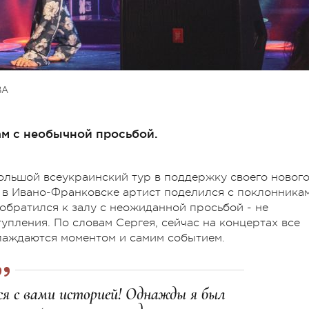
ВА
ам с необычной просьбой.
ольшой всеукраинский тур в поддержку своего новог
 в Ивано-Франковске артист поделился с поклонника
 обратился к залу с неожиданной просьбой - не
упления. По словам Сергея, сейчас на концертах все
слаждаются моментом и самим событием.
тся с вами историей! Однажды я был