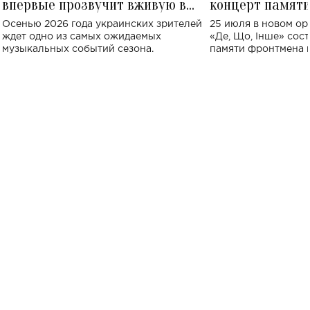
впервые прозвучит вживую в
концерт памят
Украине: где состоится концерт
Клименко: более
Осенью 2026 года украинских зрителей
25 июля в новом op
исполнят песн
ждет одно из самых ожидаемых
«Де, Що, Інше» сос
музыкальных событий сезона.
памяти фронтмена
Михаила Клименко. 
особенный музыкал
посвященный артист
стало символом ис
настоящей любви.