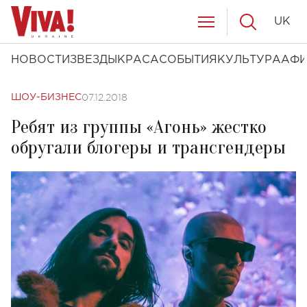
UK
НОВОСТИ
ЗВЕЗДЫ
КРАСА
СОБЫТИЯ
КУЛЬТУРА
АФ
07.12.2018
ШОУ-БИЗНЕС
Ребят из группы «Агонь» жестко
обругали блогеры и трансгендеры