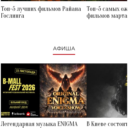
Топ-5 лучших фильмов Райана
Топ-5 самых о
Гослинга
фильмов марта 
посмотреть в к
АФИША
Легендарная музыка ENIGMA
В Киеве состои