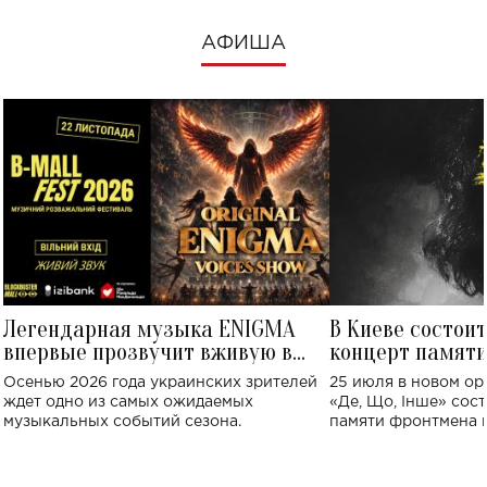
АФИША
Легендарная музыка ENIGMA
В Киеве состои
впервые прозвучит вживую в
концерт памят
Украине: где состоится концерт
Клименко: более
Осенью 2026 года украинских зрителей
25 июля в новом op
исполнят песн
ждет одно из самых ожидаемых
«Де, Що, Інше» сос
музыкальных событий сезона.
памяти фронтмена
Михаила Клименко. 
особенный музыкал
посвященный артист