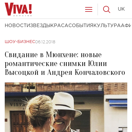
UK
НОВОСТИ
ЗВЕЗДЫ
КРАСА
СОБЫТИЯ
КУЛЬТУРА
АФ
06.12.2018
ШОУ-БИЗНЕС
Свидание в Мюнхене: новые
романтические снимки Юлии
Высоцкой и Андрея Кончаловского