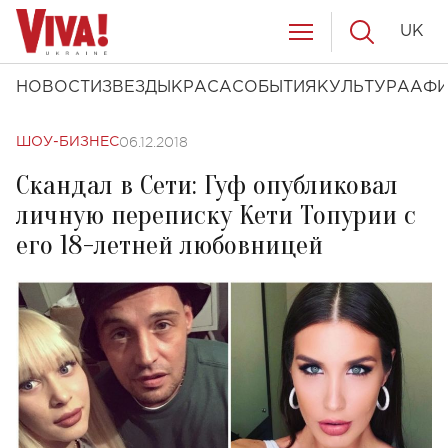
UK
НОВОСТИ
ЗВЕЗДЫ
КРАСА
СОБЫТИЯ
КУЛЬТУРА
АФ
06.12.2018
ШОУ-БИЗНЕС
Скандал в Сети: Гуф опубликовал
личную переписку Кети Топурии с
его 18-летней любовницей