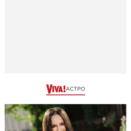
АСТРО