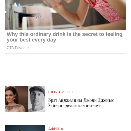
ШОУ-БИЗНЕС
Брат Анджелины Джоли Джеймс
Хейвен сделал каминг-аут
АФИША