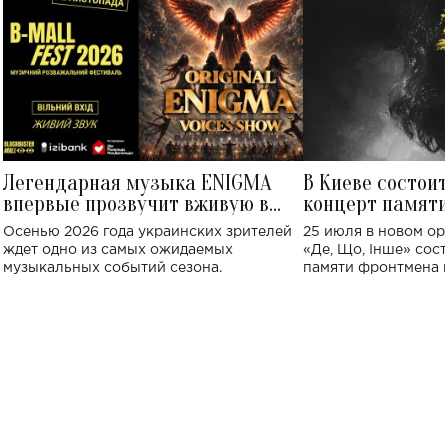
Легендарная музыка ENIGMA
В Киеве состои
впервые прозвучит вживую в
концерт памят
Украине: где состоится концерт
Клименко: более
Осенью 2026 года украинских зрителей
25 июля в новом op
исполнят песн
ждет одно из самых ожидаемых
«Де, Що, Інше» сос
музыкальных событий сезона.
памяти фронтмена
Михаила Клименко. 
особенный музыкал
посвященный артист
стало символом ис
настоящей любви.