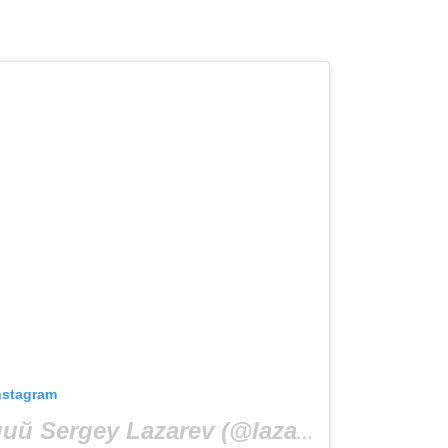
nstagram
Допис, поширений Sergey Lazarev (@lazarevsergey)
1 