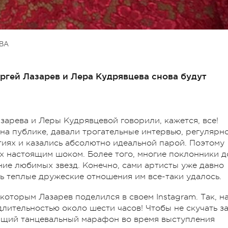
ВА
ргей Лазарев и Лера Кудрявцева снова будут
зарева и Леры Кудрявцевой говорили, кажется, все!
на публике, давали трогательные интервью, регулярн
тиях и казались абсолютно идеальной парой. Поэтому
ех настоящим шоком. Более того, многие поклонники д
ние любимых звезд. Конечно, сами артисты уже давно
ь теплые дружеские отношения им все-таки удалось.
 которым Лазарев поделился в своем Instagram. Так, н
длительностью около шести часов! Чтобы не скучать з
оящий танцевальный марафон во время выступления