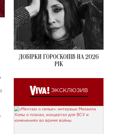
ДОБІРКИ ГОРОСКОПІВ НА 2026
РІК
о
о
ЭКСКЛЮЗИВ
а
а