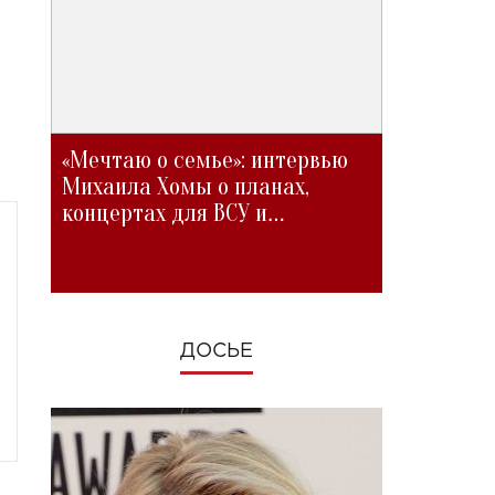
«Мечтаю о семье»: интервью
Михаила Хомы о планах,
концертах для ВСУ и
изменениях во время войны
ДОСЬЕ