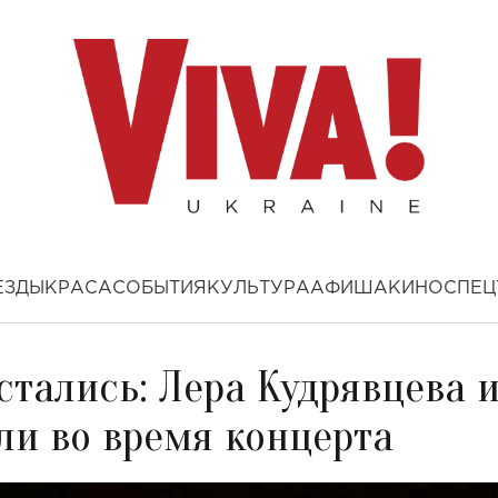
ЕЗДЫ
КРАСА
СОБЫТИЯ
КУЛЬТУРА
АФИША
КИНО
СПЕЦ
остались: Лера Кудрявцева 
ли во время концерта