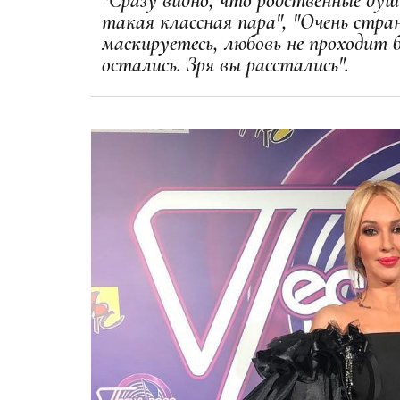
"Сразу видно, что родственные душ
такая классная пара", "Очень стра
маскируетесь, любовь не проходит б
остались. Зря вы расстались".