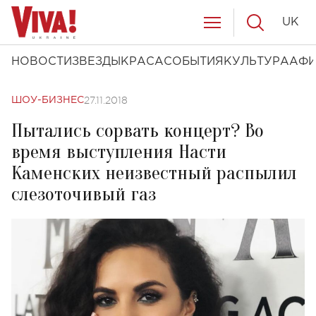
UK
НОВОСТИ
ЗВЕЗДЫ
КРАСА
СОБЫТИЯ
КУЛЬТУРА
АФ
27.11.2018
ШОУ-БИЗНЕС
Пытались сорвать концерт? Во
время выступления Насти
Каменских неизвестный распылил
слезоточивый газ