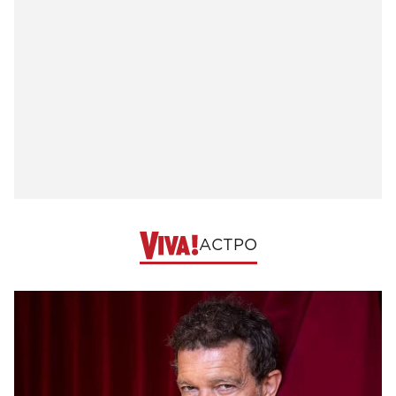
АСТРО