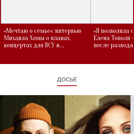
«Мечтаю о семье»: интервью
«Я позволила 
Михаила Хомы о планах,
Елена Тополя 
концертах для ВСУ и
после развода
изменениях во время войны
ДОСЬЕ