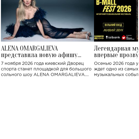
ALENA OMARGALIEVA
Легендарная м
представила новую афишу
впервые прозву
большого концерта во Дворце
Украине: где со
7 ноября 2026 года киевский Дворец
Осенью 2026 года у
спорта
спорта станет площадкой для большого
ждет одно из самы
сольного шоу ALENA OMARGALIEVA.
музыкальных событ
Концерт получил символичное название
«Не пьяная — влюбленная».