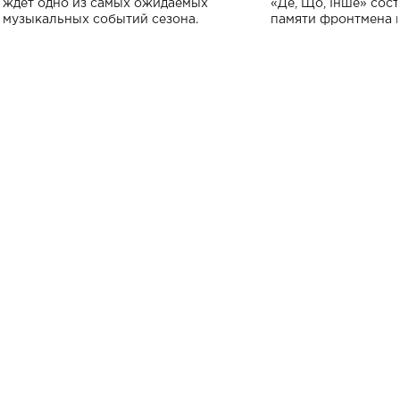
ждет одно из самых ожидаемых
«Де, Що, Інше» сос
музыкальных событий сезона.
памяти фронтмена
Михаила Клименко. 
особенный музыкал
посвященный артист
стало символом ис
настоящей любви.