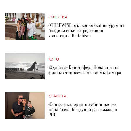
СОБЫТИЯ
OTHERWISE открыл новый шоурум на
Воздвиженке и представил
коллекцию Hedonism
КИНО
«Одиссея» Кристофера Нолана: чем
фильм отличается от поэмы Гомера
КРАСОТА
«Считала калории в зубной пасте»:
жена Алека Болдуина рассказала о
РПП