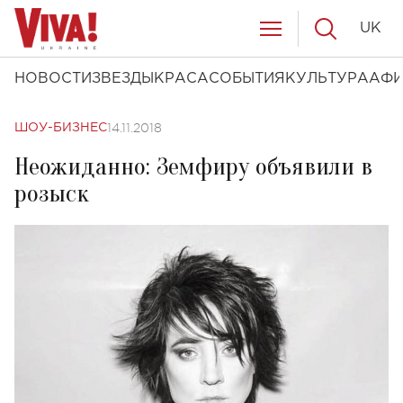
UK
НОВОСТИ
ЗВЕЗДЫ
КРАСА
СОБЫТИЯ
КУЛЬТУРА
АФ
14.11.2018
ШОУ-БИЗНЕС
Неожиданно: Земфиру объявили в
розыск