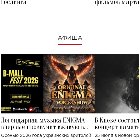
Гослинга
фильмов марта 
посмотреть в к
АФИША
Легендарная музыка ENIGMA
В Киеве состои
впервые прозвучит вживую в
концерт памят
Украине: где состоится концерт
Клименко: более
Осенью 2026 года украинских зрителей
25 июля в новом op
исполнят песн