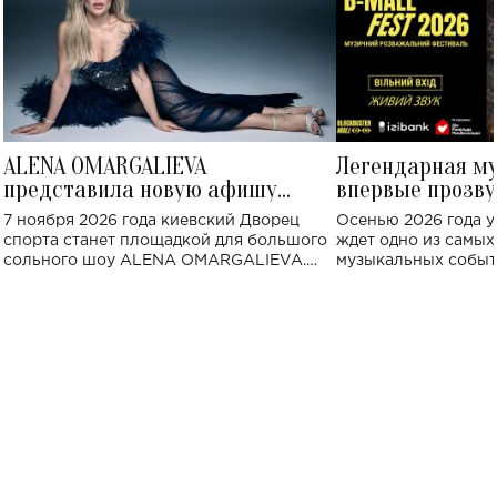
ALENA OMARGALIEVA
Легендарная м
представила новую афишу
впервые прозву
большого концерта во Дворце
Украине: где со
7 ноября 2026 года киевский Дворец
Осенью 2026 года у
спорта
спорта станет площадкой для большого
ждет одно из самы
сольного шоу ALENA OMARGALIEVA.
музыкальных событ
Концерт получил символичное название
«Не пьяная — влюбленная».