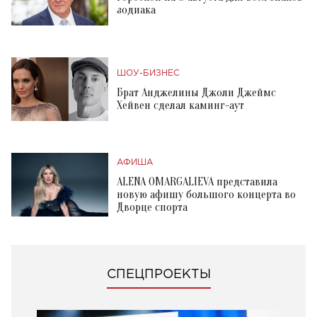
зодиака
ШОУ-БИЗНЕС
Брат Анджелины Джоли Джеймс
Хейвен сделал каминг-аут
АФИША
ALENA OMARGALIEVA представила
новую афишу большого концерта во
Дворце спорта
СПЕЦПРОЕКТЫ