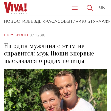
UK
НОВОСТИ
ЗВЕЗДЫ
КРАСА
СОБЫТИЯ
КУЛЬТУРА
АФ
07.11.2018
ШОУ-БИЗНЕС
Ни один мужчина с этим не
справится: муж Нюши впервые
высказался о родах певицы