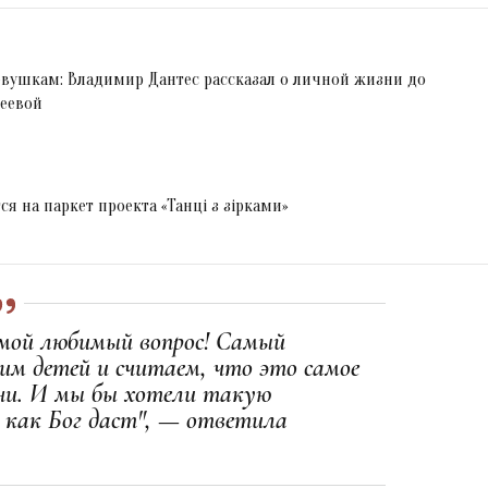
евушкам: Владимир Дантес рассказал о личной жизни до
феевой
я на паркет проекта «Танці з зірками»
 мой любимый вопрос! Самый
им детей и считаем, что это самое
ни. И мы бы хотели такую
о как Бог даст", — ответила