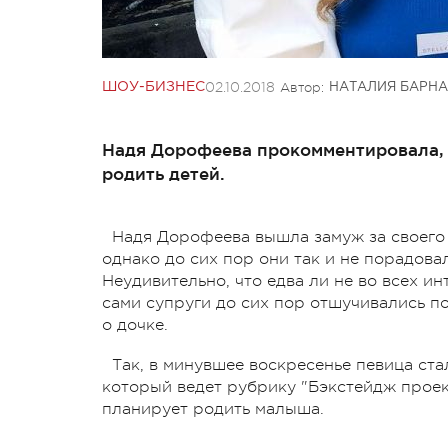
02.10.2018
Автор:
ШОУ-БИЗНЕС
НАТАЛИЯ БАРНА
Надя Дорофеева прокомментировала, 
родить детей.
Надя Дорофеева вышла замуж за своего 
однако до сих пор они так и не порадова
Неудивительно, что едва ли не во всех ин
сами супруги до сих пор отшучивались по
о дочке.
Так, в минувшее воскресенье певица ста
который ведет рубрику "Б
экстейдж
проек
планирует родить малыша.