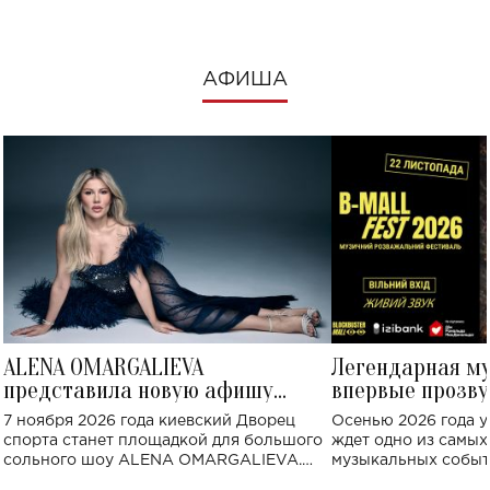
АФИША
ALENA OMARGALIEVA
Легендарная м
представила новую афишу
впервые прозву
большого концерта во Дворце
Украине: где со
7 ноября 2026 года киевский Дворец
Осенью 2026 года у
спорта
спорта станет площадкой для большого
ждет одно из самы
сольного шоу ALENA OMARGALIEVA.
музыкальных событ
Концерт получил символичное название