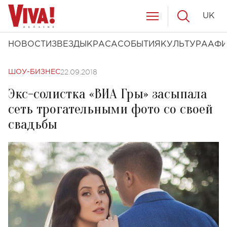
UK
НОВОСТИ
ЗВЕЗДЫ
КРАСА
СОБЫТИЯ
КУЛЬТУРА
АФ
22.09.2018
ШОУ-БИЗНЕС
Экс-солистка «ВИА Гры» засыпала
сеть трогательными фото со своей
свадьбы