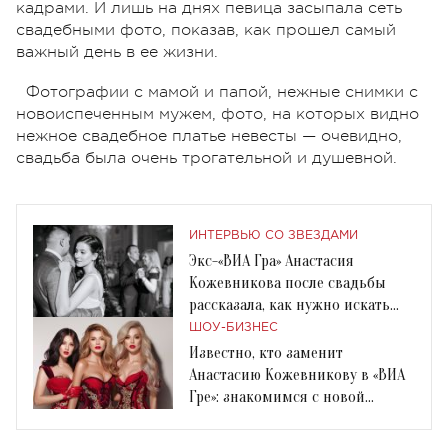
кадрами. И лишь на днях певица засыпала сеть
свадебными фото, показав, как прошел самый
важный день в ее жизни.
Фотографии с мамой и папой, нежные снимки с
новоиспеченным мужем, фото, на которых видно
нежное свадебное платье невесты — очевидно,
свадьба была очень трогательной и душевной.
ИНТЕРВЬЮ СО ЗВЕЗДАМИ
Экс-«ВИА Гра» Анастасия
Кожевникова после свадьбы
рассказала, как нужно искать
мужа
ШОУ-БИЗНЕС
Известно, кто заменит
Анастасию Кожевникову в «ВИА
Гре»: знакомимся с новой
солисткой