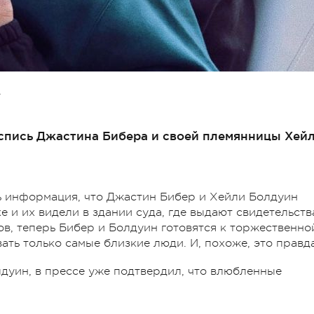
А
спись Джастина Бибера и своей племянницы Хей
ь информация, что Джастин Бибер и Хейли Болдуин
 и их видели в здании суда, где выдают свидетельств
ов, теперь Бибер и Болдуин готовятся к торжественно
ать только самые близкие люди. И, похоже, это правд
лдуин, в прессе уже подтвердил, что влюбленные