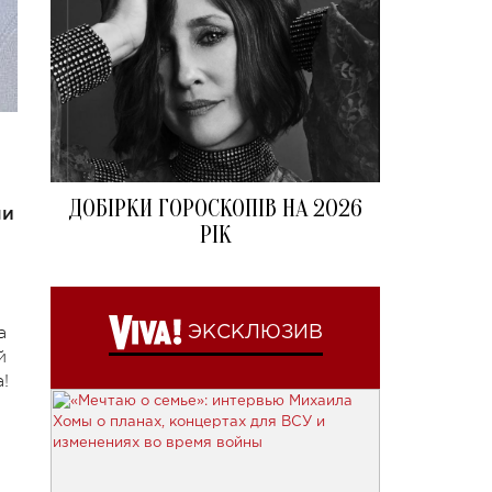
ДОБІРКИ ГОРОСКОПІВ НА 2026
ли
РІК
а
ЭКСКЛЮЗИВ
й
а!