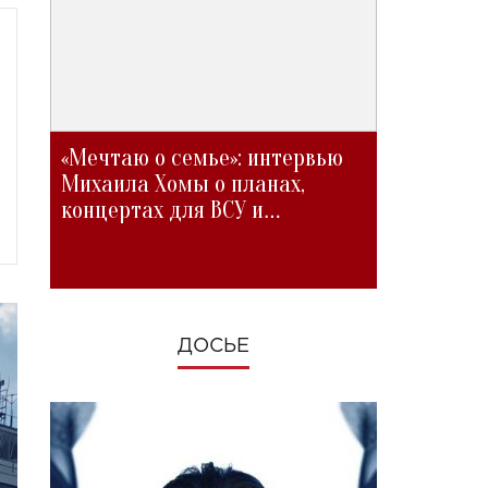
«Мечтаю о семье»: интервью
Михаила Хомы о планах,
концертах для ВСУ и
изменениях во время войны
ДОСЬЕ