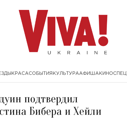
ЕЗДЫ
КРАСА
СОБЫТИЯ
КУЛЬТУРА
АФИША
КИНО
СПЕЦ
лдуин подтвердил
стина Бибера и Хейли