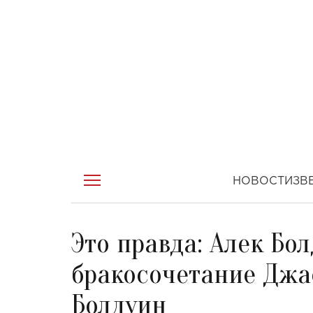
НОВОСТИ
ЗВ
Это правда: Алек Бо
бракосочетание Джа
Болдуин