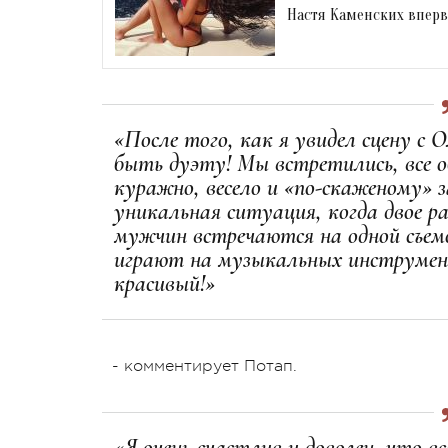
Настя Каменских вперв
«После того, как я увидел сцену с О
быть дуэту! Мы встретились, все о
куражно, весело и «по-скаженому» 
уникальная ситуация, когда двое 
мужчин встречаются на одной съе
играют на музыкальных инструмент
красивый!»
- комментирует Потап.
«Я очень счастлив и доволен, что вс