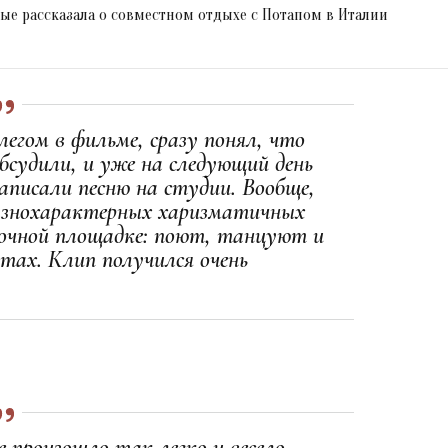
ые рассказала о совместном отдыхе с Потапом в Италии
легом в фильме, сразу понял, что
бсудили, и уже на следующий день
записали песню на студии. Вообще,
разнохарактерных харизматичных
мочной площадке: поют, танцуют и
ах. Клип получился очень
е произошло так легко и весело.