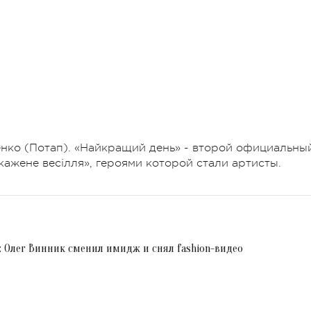
нко (Потап). «Найкращий день» - второй официальны
ажене весілля», героями которой стали артисты.
з: Олег Винник сменил имидж и снял fashion-видео