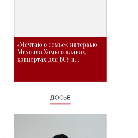
«Мечтаю о семье»: интервью
Михаила Хомы о планах,
концертах для ВСУ и
изменениях во время войны
ДОСЬЕ