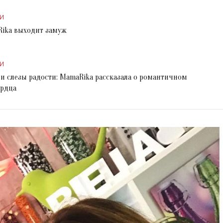
И
aRika выходит замуж
И
 и слезы радости: MamaRika рассказала о романтичном
ердца