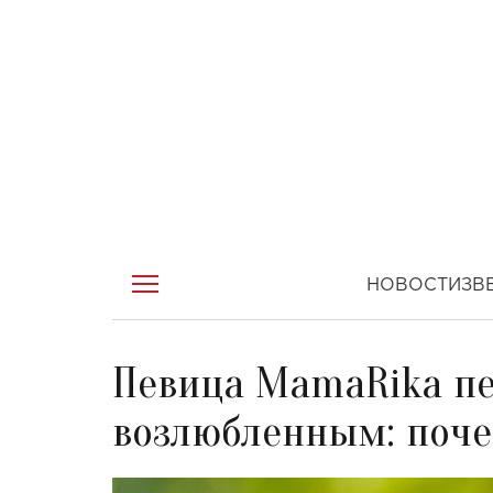
НОВОСТИ
ЗВ
Певица MamaRika пе
возлюбленным: поч