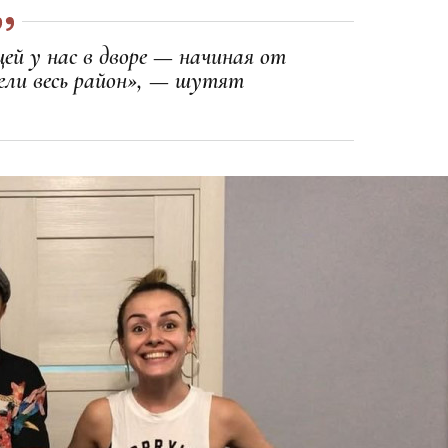
ей у нас в дворе — начиная от
ели весь район», — шутят