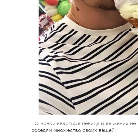
О новой квартире певица и ее жених не 
соседям множество своих вещей: