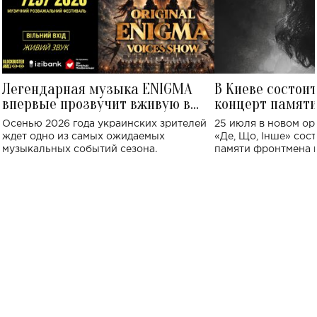
Легендарная музыка ENIGMA
В Киеве состои
впервые прозвучит вживую в
концерт памят
Украине: где состоится концерт
Клименко: более
Осенью 2026 года украинских зрителей
25 июля в новом op
исполнят песн
ждет одно из самых ожидаемых
«Де, Що, Інше» сос
музыкальных событий сезона.
памяти фронтмена
Михаила Клименко. 
особенный музыкал
посвященный артист
стало символом ис
настоящей любви.