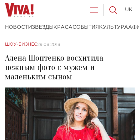
UK
НОВОСТИ
ЗВЕЗДЫ
КРАСА
СОБЫТИЯ
КУЛЬТУРА
АФ
29.08.2018
ШОУ-БИЗНЕС
Алена Шоптенко восхитила
нежным фото с мужем и
маленьким сыном