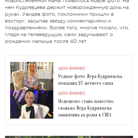
новоиспеченной мамы появилось новое фото. На
нем Кудрявцева держит новорожденную дочь на
руках. Увидев фото, поклонники пришли в
восторг, засыпав звезду комментариями и
поздравлениями. Более того, многие писали, что,
глядя на телеведущую, сами задумывают о
рождении малыша после 40 лет.
ШОУ-БИЗНЕС
Редкое фото: Лера Кудрявцева
показала 27-летнего сына
ШОУ-БИЗНЕС
Недешево: стало известно,
сколько Лера Кудрявцева
заплатила за роды в США