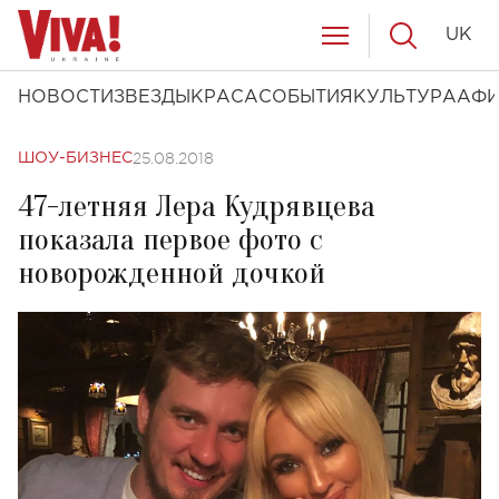
UK
НОВОСТИ
ЗВЕЗДЫ
КРАСА
СОБЫТИЯ
КУЛЬТУРА
АФ
25.08.2018
ШОУ-БИЗНЕС
47-летняя Лера Кудрявцева
показала первое фото с
новорожденной дочкой