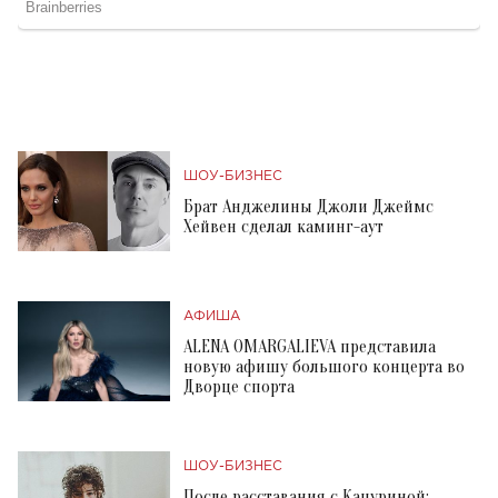
ШОУ-БИЗНЕС
Брат Анджелины Джоли Джеймс
Хейвен сделал каминг-аут
АФИША
ALENA OMARGALIEVA представила
новую афишу большого концерта во
Дворце спорта
ШОУ-БИЗНЕС
После расставания с Кацуриной: