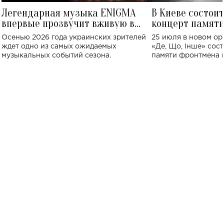
Легендарная музыка ENIGMA
В Киеве состои
впервые прозвучит вживую в
концерт памят
Украине: где состоится концерт
Клименко: более
Осенью 2026 года украинских зрителей
25 июля в новом op
исполнят песн
ждет одно из самых ожидаемых
«Де, Що, Інше» сос
музыкальных событий сезона.
памяти фронтмена
Михаила Клименко. 
особенный музыкал
посвященный артист
стало символом ис
настоящей любви.