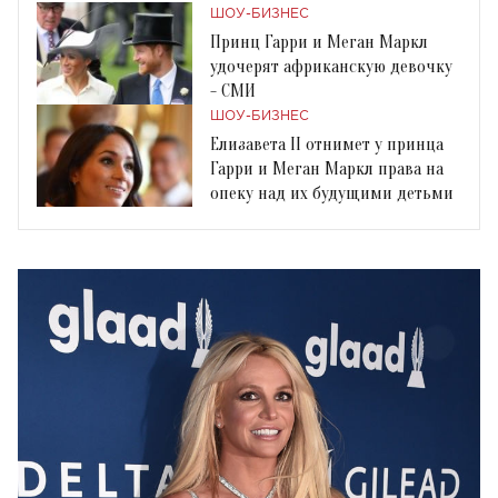
ШОУ-БИЗНЕС
Принц Гарри и Меган Маркл
удочерят африканскую девочку
- СМИ
ШОУ-БИЗНЕС
Елизавета II отнимет у принца
Гарри и Меган Маркл права на
опеку над их будущими детьми