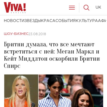
UK
НОВОСТИ
ЗВЕЗДЫ
КРАСА
СОБЫТИЯ
КУЛЬТУРА
АФ
23.08.2018
ШОУ-БИЗНЕС
Бритни думала, что все мечтают
встретиться с ней: Меган Маркл и
Кейт Миддлтон оскорбили Бритни
Спирс