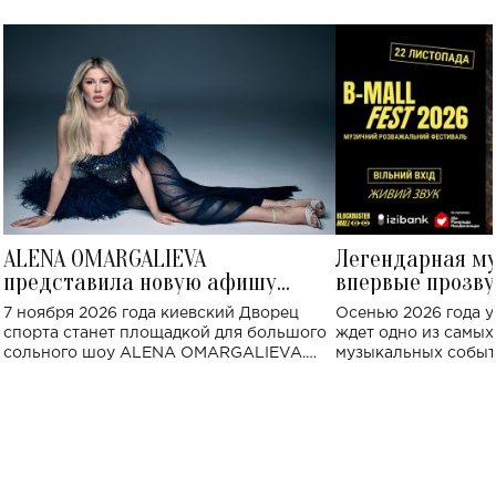
ALENA OMARGALIEVA
Легендарная м
представила новую афишу
впервые прозву
большого концерта во Дворце
Украине: где со
7 ноября 2026 года киевский Дворец
Осенью 2026 года у
спорта
спорта станет площадкой для большого
ждет одно из самы
сольного шоу ALENA OMARGALIEVA.
музыкальных событ
Концерт получил символичное название
«Не пьяная — влюбленная».