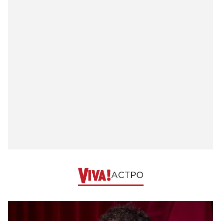
АСТРО