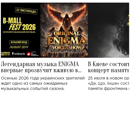
Легендарная музыка ENIGMA
В Киеве состои
впервые прозвучит вживую в
концерт памят
Украине: где состоится концерт
Клименко: более
Осенью 2026 года украинских зрителей
25 июля в новом op
исполнят песн
ждет одно из самых ожидаемых
«Де, Що, Інше» сос
музыкальных событий сезона.
памяти фронтмена
Михаила Клименко. 
особенный музыкал
посвященный артист
стало символом ис
настоящей любви.