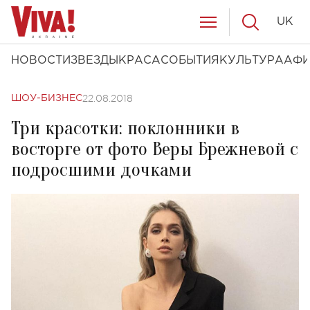
UK
НОВОСТИ
ЗВЕЗДЫ
КРАСА
СОБЫТИЯ
КУЛЬТУРА
АФ
22.08.2018
ШОУ-БИЗНЕС
Три красотки: поклонники в
восторге от фото Веры Брежневой с
подросшими дочками