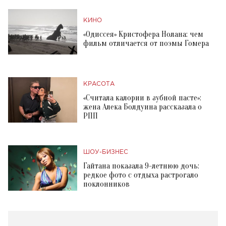
КИНО
«Одиссея» Кристофера Нолана: чем
фильм отличается от поэмы Гомера
КРАСОТА
«Считала калории в зубной пасте»:
жена Алека Болдуина рассказала о
РПП
ШОУ-БИЗНЕС
Гайтана показала 9-летнюю дочь:
редкое фото с отдыха растрогало
поклонников