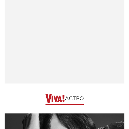
АСТРО