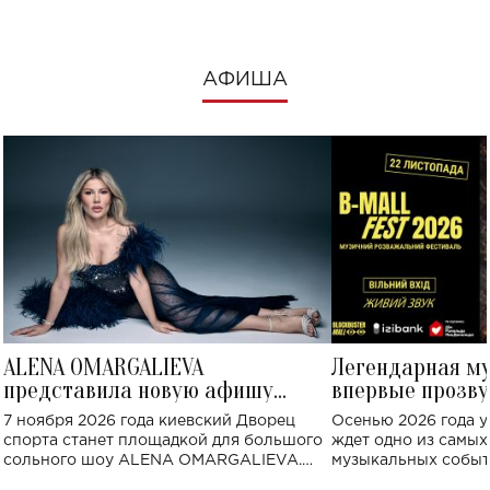
АФИША
ALENA OMARGALIEVA
Легендарная м
представила новую афишу
впервые прозву
большого концерта во Дворце
Украине: где со
7 ноября 2026 года киевский Дворец
Осенью 2026 года у
спорта
спорта станет площадкой для большого
ждет одно из самы
сольного шоу ALENA OMARGALIEVA.
музыкальных событ
Концерт получил символичное название