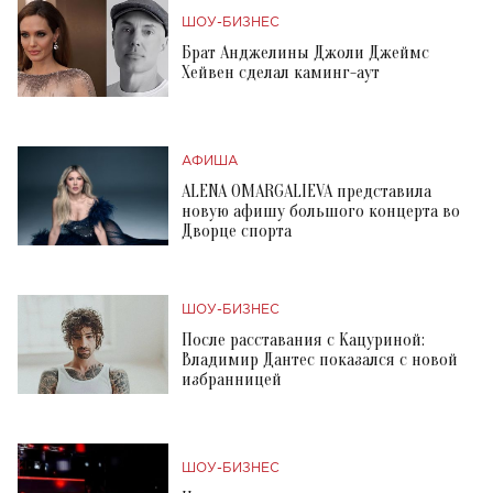
ШОУ-БИЗНЕС
Брат Анджелины Джоли Джеймс
Хейвен сделал каминг-аут
АФИША
ALENA OMARGALIEVA представила
новую афишу большого концерта во
Дворце спорта
ШОУ-БИЗНЕС
После расставания с Кацуриной:
Владимир Дантес показался с новой
избранницей
ШОУ-БИЗНЕС