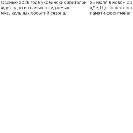
Украине: где состоится концерт
Клименко: более
Осенью 2026 года украинских зрителей
25 июля в новом op
исполнят песн
ждет одно из самых ожидаемых
«Де, Що, Інше» сос
музыкальных событий сезона.
памяти фронтмена
Михаила Клименко. 
особенный музыкал
посвященный артист
стало символом ис
настоящей любви.