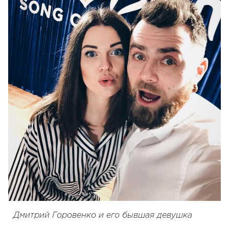
Дмитрий Горовенко и его бывшая девушка