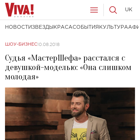
UK
НОВОСТИ
ЗВЕЗДЫ
КРАСА
СОБЫТИЯ
КУЛЬТУРА
АФ
10.08.2018
ШОУ-БИЗНЕС
Судья «МастерШефа» расстался с
девушкой-моделью: «Она слишком
молодая»