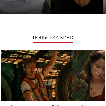
ПОДБОРКА КИНО