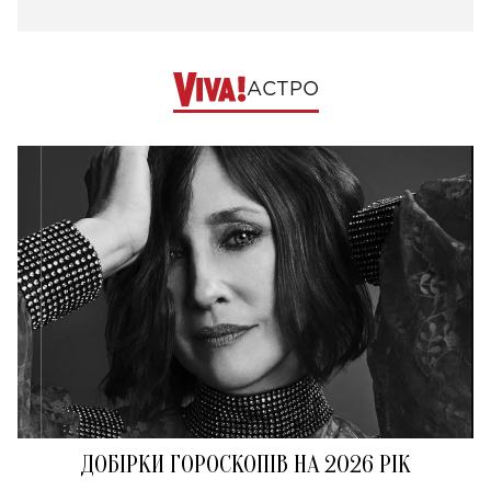
АСТРО
ДОБІРКИ ГОРОСКОПІВ НА 2026 РІК