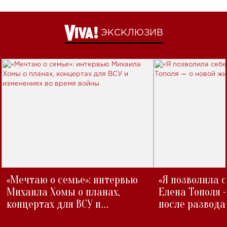
ЭКСКЛЮЗИВ
«Мечтаю о семье»: интервью
«Я позволила 
Михаила Хомы о планах,
Елена Тополя 
концертах для ВСУ и
после развода
изменениях во время войны