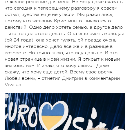
тяжелое решение для меня. Не могу даже сказать,
что сегодня к теперешнему разговору я совсем
остыл, чувства еще не угасли. Мы разошлись,
потому что желания Кристины отличаются от
действий. Одно дело хотеть семью, а другое дело
– что-то для этого делать. Она еще очень молодая
(ей 24 года), она хочет гулять, ей правда очень
многое интересно. Дело все же и в разнице в
возрасте. Но точно знаю, что иду дальше. И это
новая страница в моей жизни. Я открыт к новым
знакомствам. И знаю, что хочу семью. Даже
скажу, что хочу еще детей. Всему свое время.
Любви всем», – отметил Дмитрий в комментарии
Viva.ua.