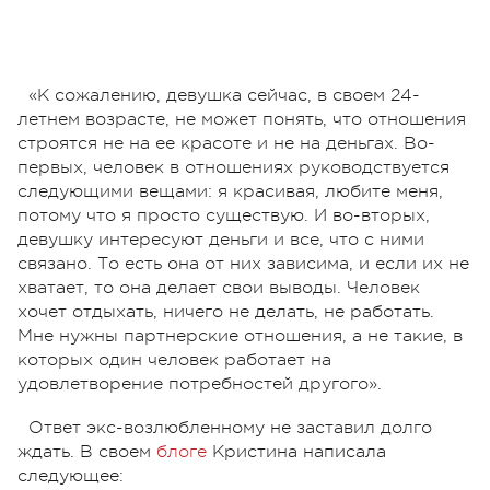
«К сожалению, девушка сейчас, в своем 24-
летнем возрасте, не может понять, что отношения
строятся не на ее красоте и не на деньгах. Во-
первых, человек в отношениях руководствуется
следующими вещами: я красивая, любите меня,
потому что я просто существую. И во-вторых,
девушку интересуют деньги и все, что с ними
связано. То есть она от них зависима, и если их не
хватает, то она делает свои выводы. Человек
хочет отдыхать, ничего не делать, не работать.
Мне нужны партнерские отношения, а не такие, в
которых один человек работает на
удовлетворение потребностей другого».
Ответ экс-возлюбленному не заставил долго
ждать. В своем
блоге
Кристина написала
следующее: