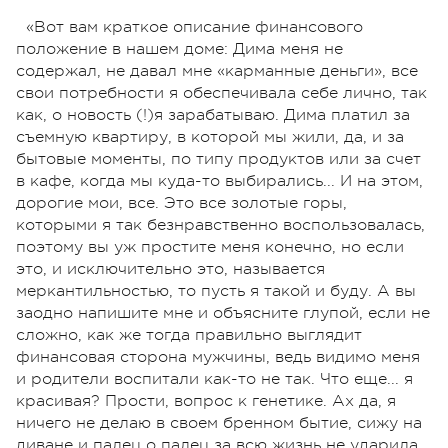
«Вот вам краткое описание финансового
положение в нашем доме: Дима меня не
содержал, не давал мне «карманные деньги», все
свои потребности я обеспечивала себе лично, так
как, о новость (!)я зарабатываю. Дима платил за
съемную квартиру, в которой мы жили, да, и за
бытовые моменты, по типу продуктов или за счет
в кафе, когда мы куда-то выбирались... И на этом,
дорогие мои, все. Это все золотые горы,
которыми я так безнравственно воспользовалась,
поэтому вы уж простите меня конечно, но если
это, и исключительно это, называется
меркантильностью, то пусть я такой и буду. А вы
заодно напишите мне и объясните глупой, если не
сложно, как же тогда правильно выглядит
финансовая сторона мужчины, ведь видимо меня
и родители воспитали как-то не так. Что еще... я
красивая? Прости, вопрос к генетике. Ах да, я
ничего не делаю в своем бренном бытие, сижу на
диване и палец о палец за всю жизнь не ударила...