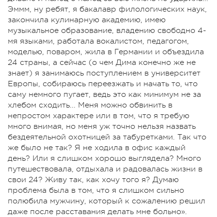
Эммм, ну ребят, я бакалавр филологических наук,
закончила кулинарную академию, имею
музыкальное образование, владению свободно 4-
мя языками, работала вокалистом, педагогом,
моделью, поваром, жила в Германии и объездила
24 страны, а сейчас (о чем Дима конечно же не
знает) я занимаюсь поступлением в университет
Европы, собираюсь переезжать и начать то, что
саму немного пугает, ведь это как минимум не за
хлебом сходить... Меня можно обвинить в
непростом характере или в том, что я требую
много внимая, но меня уж точно нельзя назвать
бездеятельной охотницей за табуретками. Так что
же было не так? Я не ходила в офис каждый
день? Или я слишком хорошо выглядела? Много
путешествовала, отдыхала и радовалась жизни в
свои 24? Живу так, как хочу того я? Думаю
проблема была в том, что я слишком сильно
полюбила мужчину, который к сожалению решил
даже после расставания делать мне больно».