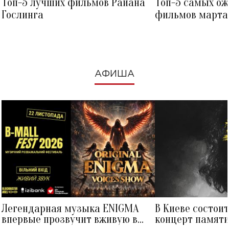
Топ-5 лучших фильмов Райана
Топ-5 самых о
Гослинга
фильмов марта 
посмотреть в к
АФИША
Легендарная музыка ENIGMA
В Киеве состои
впервые прозвучит вживую в
концерт памят