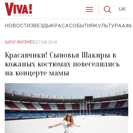
UK
НОВОСТИ
ЗВЕЗДЫ
КРАСА
СОБЫТИЯ
КУЛЬТУРА
АФ
07.08.2018
ШОУ-БИЗНЕС
Красавчики! Сыновья Шакиры в
кожаных костюмах повеселились
на концерте мамы