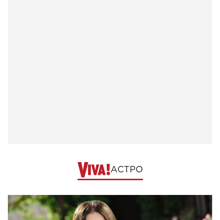
АСТРО