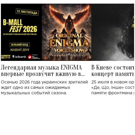
Легендарная музыка ENIGMA
В Киеве состои
впервые прозвучит вживую в
концерт памят
Украине: где состоится концерт
Клименко: более
Осенью 2026 года украинских зрителей
25 июля в новом op
исполнят песн
ждет одно из самых ожидаемых
«Де, Що, Інше» сос
музыкальных событий сезона.
памяти фронтмена
Михаила Клименко. 
особенный музыкал
посвященный артист
стало символом ис
настоящей любви.