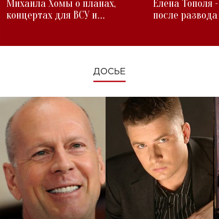
Михаила Хомы о планах,
Елена Тополя 
концертах для ВСУ и
после развода
изменениях во время войны
ДОСЬЕ