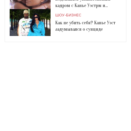
кадром с Канье Уэстрм и
дочерью Норт
ШОУ-БИЗНЕС
Как не убить себя? Канье Уэст
задумывался о суициде