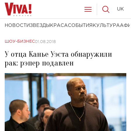
UK
НОВОСТИ
ЗВЕЗДЫ
КРАСА
СОБЫТИЯ
КУЛЬТУРА
АФ
01.08.2018
ШОУ-БИЗНЕС
У отца Канье Уэста обнаружили
рак: рэпер подавлен