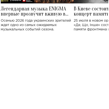
Легендарная музыка ENIGMA
В Киеве состои
впервые прозвучит вживую в
концерт памят
Украине: где состоится концерт
Клименко: более
Осенью 2026 года украинских зрителей
25 июля в новом op
исполнят песн
ждет одно из самых ожидаемых
«Де, Що, Інше» сос
музыкальных событий сезона.
памяти фронтмена
Михаила Клименко. 
особенный музыкал
посвященный артист
стало символом ис
настоящей любви.