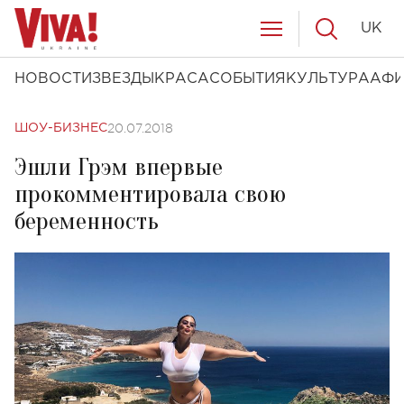
UK
НОВОСТИ
ЗВЕЗДЫ
КРАСА
СОБЫТИЯ
КУЛЬТУРА
АФ
20.07.2018
ШОУ-БИЗНЕС
Эшли Грэм впервые
прокомментировала свою
беременность