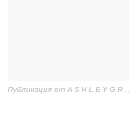
Публикация от A S H L E Y G R A H A M (@ashleygraham)