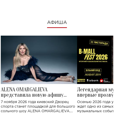
АФИША
ALENA OMARGALIEVA
Легендарная м
представила новую афишу
впервые прозву
большого концерта во Дворце
Украине: где со
7 ноября 2026 года киевский Дворец
Осенью 2026 года у
спорта
спорта станет площадкой для большого
ждет одно из самы
сольного шоу ALENA OMARGALIEVA.
музыкальных событ