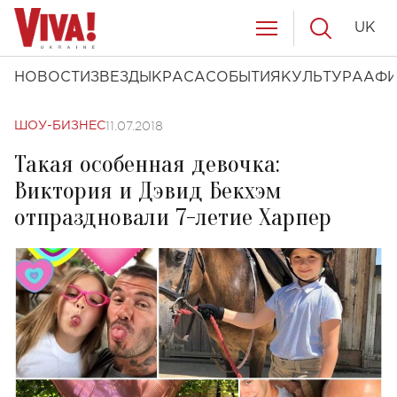
UK
НОВОСТИ
ЗВЕЗДЫ
КРАСА
СОБЫТИЯ
КУЛЬТУРА
АФ
11.07.2018
ШОУ-БИЗНЕС
Такая особенная девочка:
Виктория и Дэвид Бекхэм
отпраздновали 7-летие Харпер