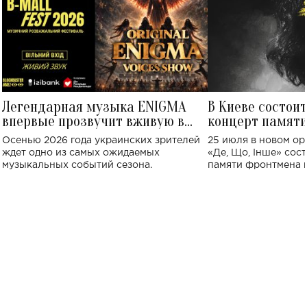
Легендарная музыка ENIGMA
В Киеве состои
впервые прозвучит вживую в
концерт памят
Украине: где состоится концерт
Клименко: более
Осенью 2026 года украинских зрителей
25 июля в новом op
исполнят песн
ждет одно из самых ожидаемых
«Де, Що, Інше» сос
музыкальных событий сезона.
памяти фронтмена
Михаила Клименко. 
особенный музыкал
посвященный артист
стало символом ис
настоящей любви.