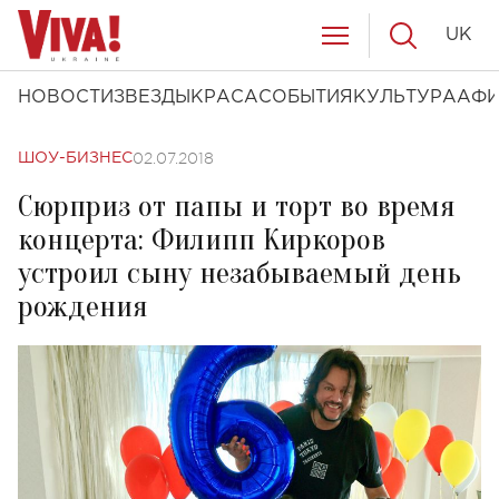
UK
НОВОСТИ
ЗВЕЗДЫ
КРАСА
СОБЫТИЯ
КУЛЬТУРА
АФ
02.07.2018
ШОУ-БИЗНЕС
Сюрприз от папы и торт во время
концерта: Филипп Киркоров
устроил сыну незабываемый день
рождения