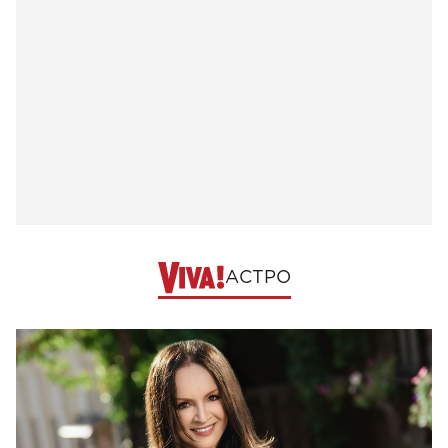
АСТРО