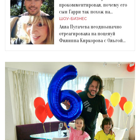
прокомментировал, почему его
сын Гарри так похож на
Филиппа Киркорова
ШОУ-БИЗНЕС
Алла Пугачева неоднозначно
отреагировала на поцелуй
Филиппа Киркорова с Ольгой
Бузовой