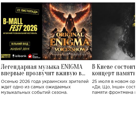
Легендарная музыка ENIGMA
В Киеве состои
впервые прозвучит вживую в
концерт памят
Украине: где состоится концерт
Клименко: более
Осенью 2026 года украинских зрителей
25 июля в новом op
исполнят песн
ждет одно из самых ожидаемых
«Де, Що, Інше» сос
музыкальных событий сезона.
памяти фронтмена
Михаила Клименко. 
особенный музыкал
посвященный артист
стало символом ис
настоящей любви.