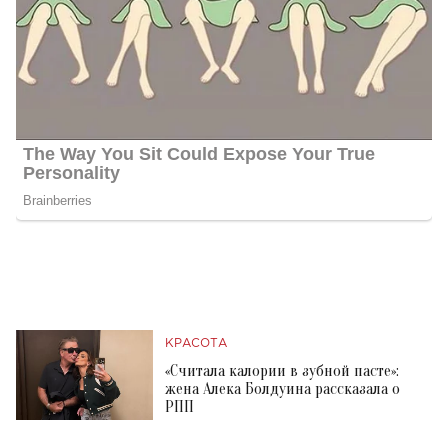
КРАСОТА
«Считала калории в зубной пасте»:
жена Алека Болдуина рассказала о
РПП