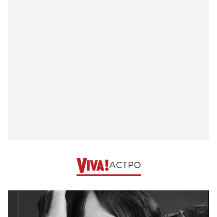
АСТРО