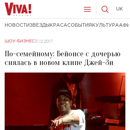
UK
НОВОСТИ
ЗВЕЗДЫ
КРАСА
СОБЫТИЯ
КУЛЬТУРА
АФ
31.12.2017
ШОУ-БИЗНЕС
По-семейному: Бейонсе с дочерью
снялась в новом клипе Джей-Зи