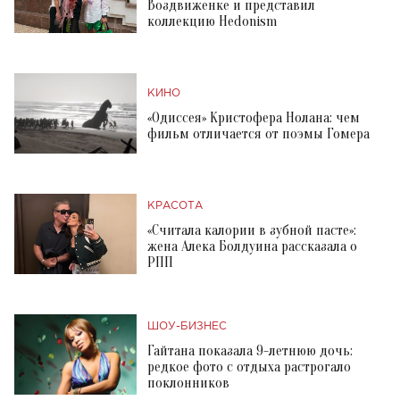
Воздвиженке и представил
коллекцию Hedonism
КИНО
«Одиссея» Кристофера Нолана: чем
фильм отличается от поэмы Гомера
КРАСОТА
«Считала калории в зубной пасте»:
жена Алека Болдуина рассказала о
РПП
ШОУ-БИЗНЕС
Гайтана показала 9-летнюю дочь:
редкое фото с отдыха растрогало
поклонников