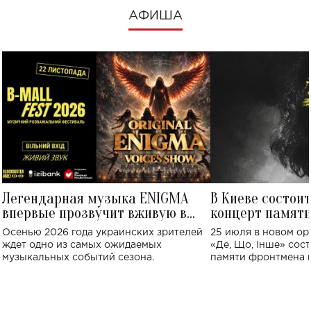
АФИША
Легендарная музыка ENIGMA
В Киеве состои
впервые прозвучит вживую в
концерт памят
Украине: где состоится концерт
Клименко: более
Осенью 2026 года украинских зрителей
25 июля в новом op
исполнят песн
ждет одно из самых ожидаемых
«Де, Що, Інше» сос
музыкальных событий сезона.
памяти фронтмена
Михаила Клименко. 
особенный музыкал
посвященный артист
стало символом ис