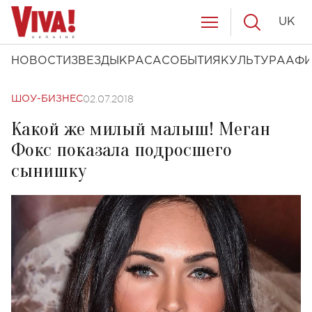
UK
НОВОСТИ
ЗВЕЗДЫ
КРАСА
СОБЫТИЯ
КУЛЬТУРА
АФ
02.07.2018
ШОУ-БИЗНЕС
Какой же милый малыш! Меган
Фокс показала подросшего
сынишку