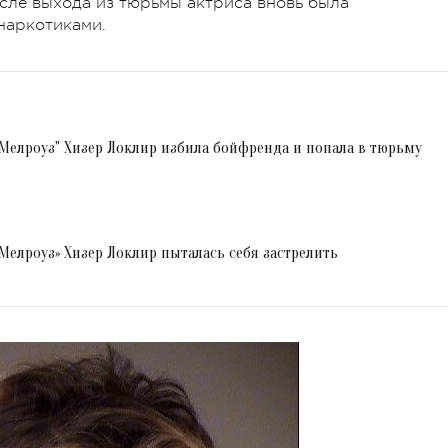
осле выхода из тюрьмы актриса вновь была
наркотиками.
 Мелроуз" Хизер Локлир избила бойфренда и попала в тюрьму
 Мелроуз» Хизер Локлир пыталась себя застрелить