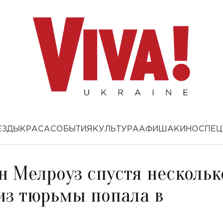
ЕЗДЫ
КРАСА
СОБЫТИЯ
КУЛЬТУРА
АФИША
КИНО
СПЕЦ
н Мелроуз спустя нескольк
 из тюрьмы попала в