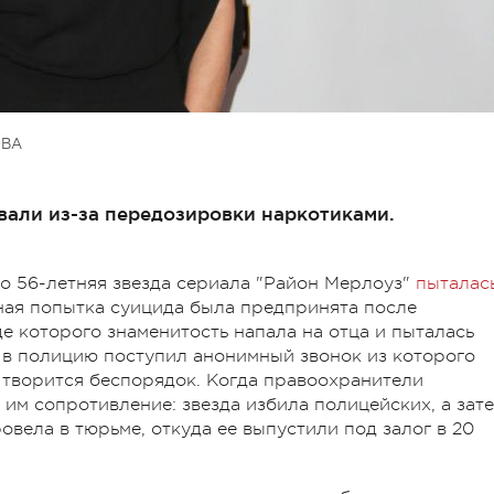
ОВА
вали из-за передозировки наркотиками.
то 56-летняя звезда сериала "Район Мерлоуз"
пыталас
чная попытка суицида была предпринята после
е которого знаменитость напала на отца и пыталась
я в полицию поступил анонимный звонок из которого
ь творится беспорядок. Когда правоохранители
им сопротивление: звезда избила полицейских, а зат
овела в тюрьме, откуда ее выпустили под залог в 20