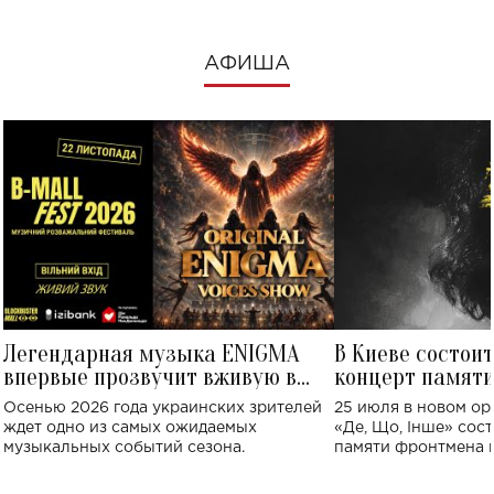
АФИША
Легендарная музыка ENIGMA
В Киеве состои
впервые прозвучит вживую в
концерт памят
Украине: где состоится концерт
Клименко: более
Осенью 2026 года украинских зрителей
25 июля в новом op
исполнят песн
ждет одно из самых ожидаемых
«Де, Що, Інше» сос
музыкальных событий сезона.
памяти фронтмена
Михаила Клименко. 
особенный музыкал