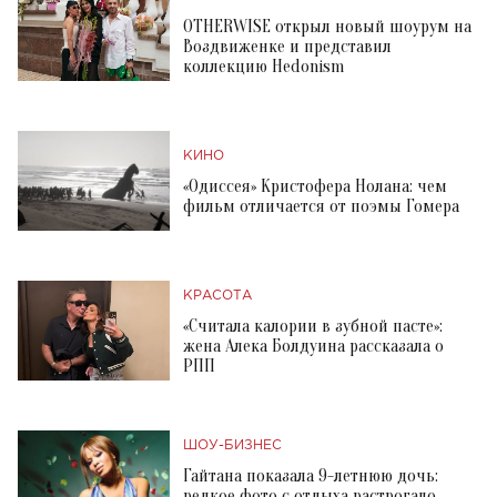
OTHERWISE открыл новый шоурум на
Воздвиженке и представил
коллекцию Hedonism
КИНО
«Одиссея» Кристофера Нолана: чем
фильм отличается от поэмы Гомера
КРАСОТА
«Считала калории в зубной пасте»:
жена Алека Болдуина рассказала о
РПП
ШОУ-БИЗНЕС
Гайтана показала 9-летнюю дочь:
редкое фото с отдыха растрогало