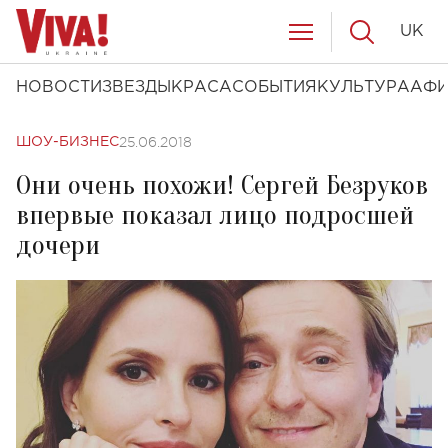
UK
НОВОСТИ
ЗВЕЗДЫ
КРАСА
СОБЫТИЯ
КУЛЬТУРА
АФ
25.06.2018
ШОУ-БИЗНЕС
Они очень похожи! Сергей Безруков
впервые показал лицо подросшей
дочери