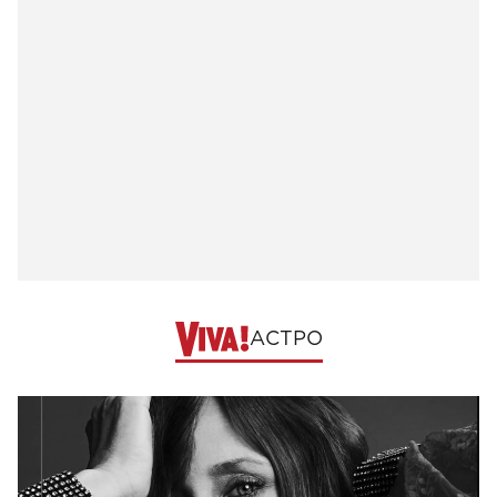
АСТРО