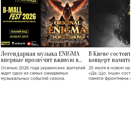
Легендарная музыка ENIGMA
В Киеве состои
впервые прозвучит вживую в
концерт памят
Украине: где состоится концерт
Клименко: более
Осенью 2026 года украинских зрителей
25 июля в новом op
исполнят песн
ждет одно из самых ожидаемых
«Де, Що, Інше» сос
музыкальных событий сезона.
памяти фронтмена
Михаила Клименко. 
особенный музыкал
посвященный артист
стало символом ис
настоящей любви.