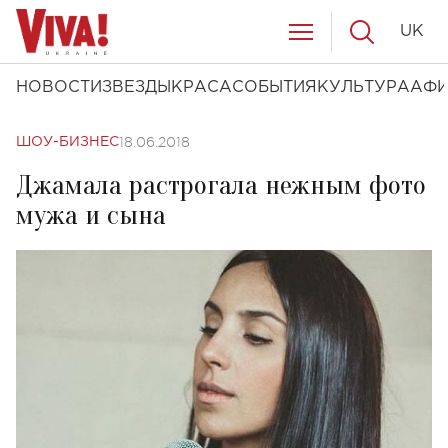
UK
НОВОСТИ
ЗВЕЗДЫ
КРАСА
СОБЫТИЯ
КУЛЬТУРА
АФ
18.06.2018
ШОУ-БИЗНЕС
Джамала растрогала нежным фото
мужа и сына