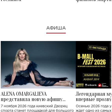
посмотреть в к
АФИША
ALENA OMARGALIEVA
Легендарная м
представила новую афишу
впервые прозву
большого концерта во Дворце
Украине: где со
7 ноября 2026 года киевский Дворец
Осенью 2026 года у
спорта
спорта станет площадкой для большого
ждет одно из самы