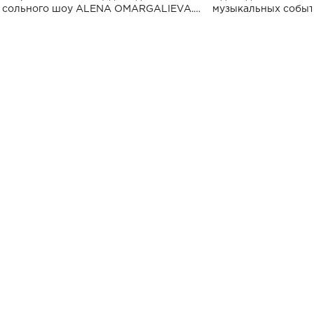
сольного шоу ALENA OMARGALIEVA.
музыкальных событ
Концерт получил символичное название
«Не пьяная — влюбленная».