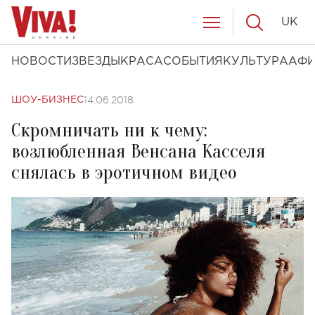
UK
НОВОСТИ
ЗВЕЗДЫ
КРАСА
СОБЫТИЯ
КУЛЬТУРА
АФ
14.06.2018
ШОУ-БИЗНЕС
Скромничать ни к чему:
возлюбленная Венсана Касселя
снялась в эротичном видео