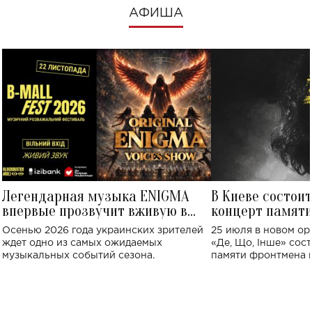
АФИША
Легендарная музыка ENIGMA
В Киеве состои
впервые прозвучит вживую в
концерт памят
Украине: где состоится концерт
Клименко: более
Осенью 2026 года украинских зрителей
25 июля в новом op
исполнят песн
ждет одно из самых ожидаемых
«Де, Що, Інше» сос
музыкальных событий сезона.
памяти фронтмена
Михаила Клименко. 
особенный музыкал
посвященный артист
стало символом ис